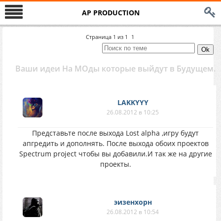
AP PRODUCTION
Страница
1
из
1
1
Ваши идеи На МОды которые выйдут в Будущем.
LAKKYYY
26.08.2012 в 10:25
Представьте после выхода Lost alpha ,игру будут
апгредить и дополнять. После выхода обоих проектов
Spectrum project чтобы вы добавили.И так же на другие
проекты.
эизенхорн
26.08.2012 в 10:54