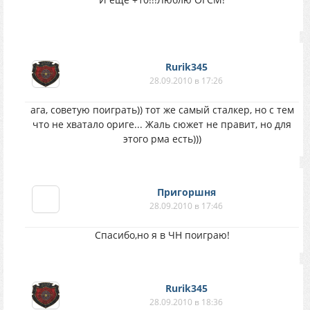
Rurik345
28.09.2010 в 17:26
ага, советую поиграть)) тот же самый сталкер, но с тем
что не хватало ориге... Жаль сюжет не правит, но для
этого рма есть)))
Пригоршня
28.09.2010 в 17:46
Спасибо,но я в ЧН поиграю!
Rurik345
28.09.2010 в 18:36