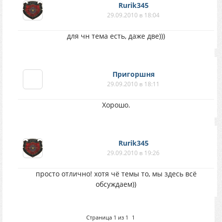
Rurik345
29.09.2010 в 18:04
для чн тема есть, даже две)))
Пригоршня
29.09.2010 в 18:11
Хорошо.
Rurik345
29.09.2010 в 19:26
просто отлично! хотя чё темы то, мы здесь всё
обсуждаем))
Страница
1
из
1
1