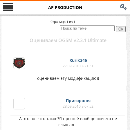
AP PRODUCTION
Страница
1
из
1
1
Оцениваем OGSM v2.3.1 Ultimate
Rurik345
27.09.2010 в 21:51
оцениваем эту модификацию))
Пригоршня
28.09.2010 в 07:52
А это вот что такое?Я про неё вообще ничего не
слышал...