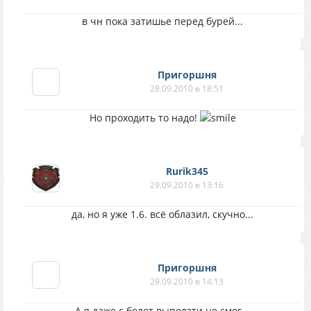
в чн пока затишье перед бурей...
Пригоршня
28.09.2010 в 18:51
Но проходить то надо!
Rurik345
29.09.2010 в 13:16
да, но я уже 1.6. всё облазил, скучно...
Пригоршня
29.09.2010 в 14:13
А я даже с болот выползти не смог...