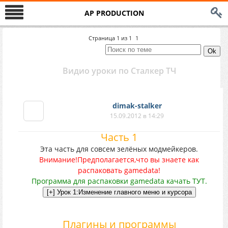
AP PRODUCTION
Страница
1
из
1
1
Видио уроки по Сталкер ТЧ
dimak-stalker
15.09.2012 в 14:29
Часть 1
Эта часть для совсем зелёных модмейкеров.
Внимание!Предполагается,что вы знаете как
распаковать gamedata!
Программа для распаковки gamedata качать ТУТ.
Плагины и программы