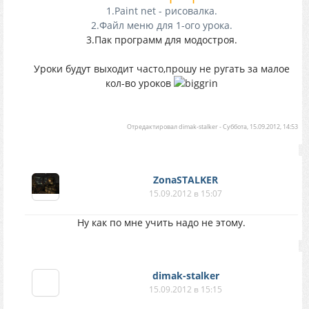
1.Paint net - рисовалка.
2.Файл меню для 1-ого урока.
3.Пак программ для модостроя.
Уроки будут выходит часто,прошу не ругать за малое
кол-во уроков
Отредактировал
dimak-stalker
-
Суббота, 15.09.2012, 14:53
ZonaSTALKER
15.09.2012 в 15:07
Ну как по мне учить надо не этому.
dimak-stalker
15.09.2012 в 15:15