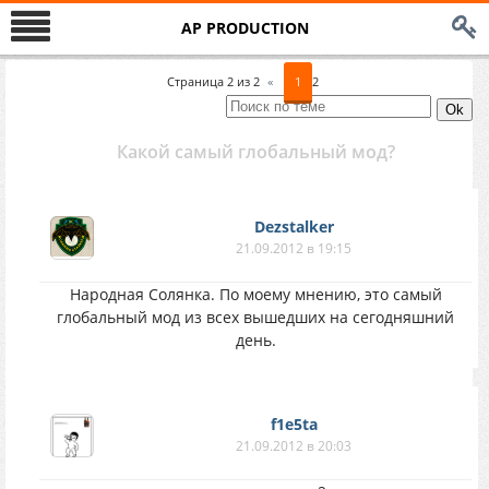
AP PRODUCTION
Страница
2
из
2
«
1
2
Какой самый глобальный мод?
Dezstalker
21.09.2012 в 19:15
Народная Солянка. По моему мнению, это самый
глобальный мод из всех вышедших на сегодняшний
день.
f1e5ta
21.09.2012 в 20:03