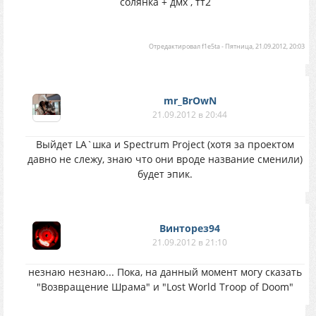
солянка + дмх , тт2
Отредактировал
f1e5ta
-
Пятница, 21.09.2012, 20:03
mr_BrOwN
21.09.2012 в 20:44
Выйдет LA`шка и Spectrum Project (хотя за проектом
давно не слежу, знаю что они вроде название сменили)
будет эпик.
Винторез94
21.09.2012 в 21:10
незнаю незнаю... Пока, на данный момент могу сказать
"Возвращение Шрама" и "Lost World Troop of Doom"