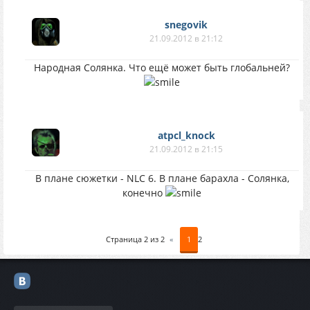
snegovik
21.09.2012 в 21:12
Народная Солянка. Что ещё может быть глобальней?
atpcl_knock
21.09.2012 в 21:15
В плане сюжетки - NLC 6. В плане барахла - Солянка,
конечно
Страница
2
из
2
«
1
2