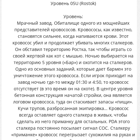
Уровень 05U (Rostok)
Уровень:
Мрачный завод. Обиталище одного из мощнейших
представителей кровососов. Кровососы, как известно,
становятся сильнее, когда напиваются крови. Этот
кровосос убил и продолжает убивать многих сталкеров.
Он обставил территорию Ростка, так чтобы играть со
своей жертвой как кот с мышью. Ночью выбирается на
территорию 5 уровня («Бар») и охотится на сталкеров.
Одно из основных заданий, которые дает бармен это
уничтожение этого кровососа. Если игрок приходит на
завод ночью где-то между 01:30 и 4:50, то кровосос
отсутствует (в это время он на охоте). В центре уровня
бетонная конструкция начатой стройки, она является
логовом кровососа, туда он стаскивает запасы «пищи».
Кучи трупов, разбросанная экипировка… Кровосос
всегда оставляет одного сталкера в живых, чтобы
сделать из него приманку для остальных. PDA этого
сталкера постоянно посылает сигнал СОС. Сталкеру
«приманке» кровосос перегрызает сухожилия на руках и