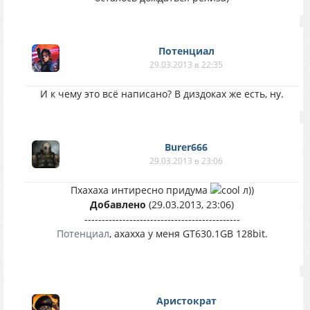
Потенциал
29.03.2013 в 22:35
И к чему это всё написано? В диздоках же есть, ну.
Burer666
29.03.2013 в 23:06
Пхахаха интиресно придума
л))
Добавлено
(29.03.2013, 23:06)
---------------------------------------------
Потенциал
, ахахха у меня GT630.1GB 128bit.
Аристократ