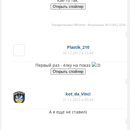
Как-то так.
Отредактировал
SMGames
-
Воскресенье, 30.12.2012, 22:32
Plastik_210
30.12.2012 в 23:43
Первый раз - ёлку на показ
kot_da_Vinci
31.12.2012 в 00:24
А я еще не ставил)