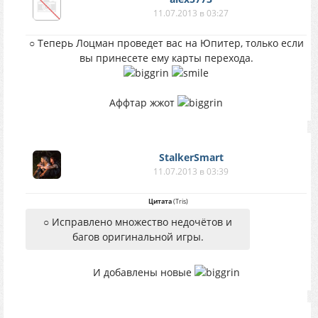
11.07.2013 в 03:27
○ Теперь Лоцман проведет вас на Юпитер, только если
вы принесете ему карты перехода.
Аффтар жжот
StalkerSmart
11.07.2013 в 03:39
Цитата
(
Tris
)
○ Исправлено множество недочётов и
багов оригинальной игры.
И добавлены новые