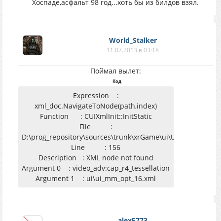
Хоспаде,асфальт 98 год...хоть бы из билдов взял.
World_Stalker
11.07.2013 в 03:18
Поймал вылет:
Код
Expression :
xml_doc.NavigateToNode(path,index)
Function : CUIXmlInit::InitStatic
File :
D:\prog_repository\sources\trunk\xrGame\ui\UIXmlInit.cpp
Line : 156
Description : XML node not found
Argument 0 : video_adv:cap_r4_tessellation
Argument 1 : ui\ui_mm_opt_16.xml
alex5773