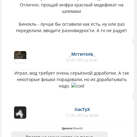
Отлично. прощай инфра красный модификат на
шлемаки
Бинокль - лучше бы оставили как есть, ну или раз
переделали, вводите разновидности. А то не радует
_МстителЬ_
07.01.2013 в 23:41
Играл, мод требует очень серьёзной доработки. А так
некоторые фишки порадовали, но их дорабатывать
надо.
IIacTyX
11.01.2013 в 00:46
Цитата
(
Kiverb
)