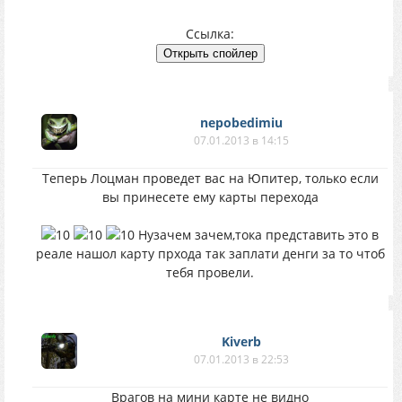
Ссылка:
nepobedimiu
07.01.2013 в 14:15
Теперь Лоцман проведет вас на Юпитер, только если
вы принесете ему карты перехода
Нузачем зачем,тока представить это в
реале нашол карту прхода так заплати денги за то чтоб
тебя провели.
Kiverb
07.01.2013 в 22:53
Врагов на мини карте не видно