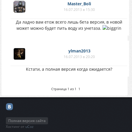
Master_Boli
16.07.2013 в 15:30
Да ладно вам етож всего лишь бета версия, в новой
может можно будет пить воду из унетаза.
ylman2013
16.07.2013 в 20:20
Кстати, а полная версия когда ожидается?
Страница
1
из
1
1
Полная версия сайта
Хостинг от
uCoz