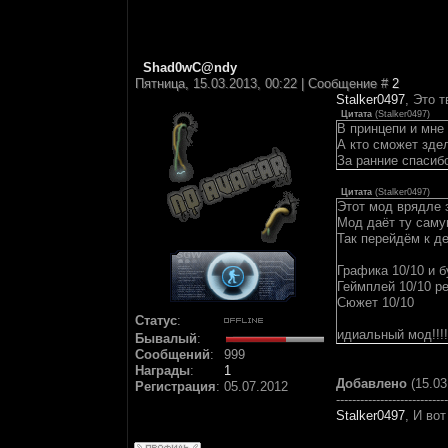
Shad0wC@ndy
Пятница, 15.03.2013, 00:22 | Сообщение #
2
Stalker0497
, Это 
Цитата
(
Stalker0497
)
В принцепи и мне є
А кто сможет зде
За ранние спасиб
Цитата
(
Stalker0497
)
Этот мод врядле 
Мод даёт ту саму
Так перейдём к д
Графика 10/10 и б
Геймплей 10/10 ре
Сюжет 10/10
Статус
:
идиальный мод!!!!!!
Бывалый
:
Сообщений
:
999
Награды
:
1
Добавлено
(15.03
Регистрация
:
05.07.2012
----------------------------
Stalker0497
, И во