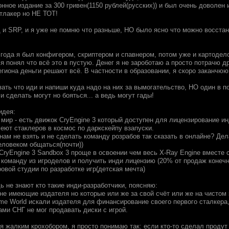
нное издание за 300 гривен(1150 рублей(русских)) и был очень доволен и
стлакер но НЕ ТОТ!
и SRP, и я уже не помню что разньше, НО было ясно что можно восст
 года я был конфигером, скриптером и спавнером, потом уже и картодел
я понял что всё это в пустую. Денег я не зароботаю а просто потрачю др
егиона деньги решают всё. В частности в образовании, я скоро заканчюю
ать что иди и напиши куда надо на них за вымогательство, НО один в по
и сделать могут но бояться... а ведь могут гады!
идея:
к мир - есть движок CryEngine 3 который доступен для лицензирование 
еют стаклеров в космос по даркскейпу взапуски.
нам не взять и не сделать команду розрабов так сказать в онлайне? Дел
еловеком общаться(почти))
CryEngine 3 Sandbox 3 проще в освоении чем весь X-Ray Engine вместе 
 команду из игроделов и получить инди лицензию (20% от продаж конечн
овой студии по разработке игр(детская мечта)
ь не знают кто такие инди-разработчики, поясняю:
 не имеющие издателя но которые или же за свой счёт или же на чистом
e World искали издателя для финансирование своего первого сталкера
ами СНГ не мог продавать диски с игрой.
я жалким крохобором, я просто понимаю так: если кто-то сделал продут 