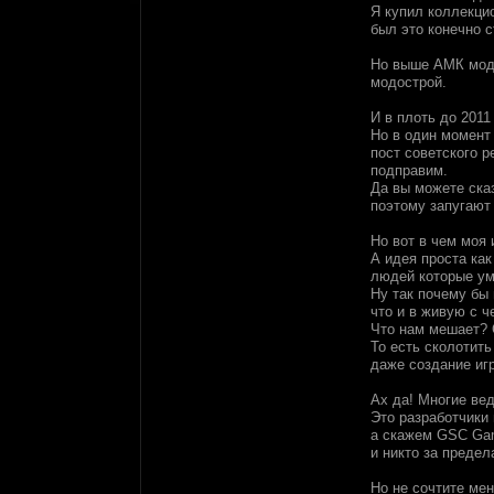
Я купил коллекцио
был это конечно 
Но выше АМК мод 
модострой.
И в плоть до 2011
Но в один момент 
пост советского р
подправим.
Да вы можете сказ
поэтому запугают 
Но вот в чем моя 
А идея проста ка
людей которые ум
Ну так почему бы 
что и в живую с ч
Что нам мешает? 
То есть сколотить
даже создание игр
Ах да! Многие вед
Это разработчики
а скажем GSC Gam
и никто за предел
Но не сочтите мен