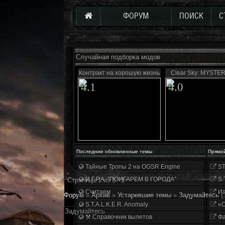
ФОРУМ
ПОИСК
С
Случайная подборка модов
Контракт на хорошую жизнь
Clear Sky: MYSTER
4.1
4.0
Последние обновленные темы
Прямо
Тайные Тропы 2 на OGSR Engine
ST
И.Г.Р.А. "ПОИГАРЕМ В ГОРОДА"
S.
Страница
1
из
1
1
Считаем
Ит
Форум
»
Архив
»
Устаревшие темы
»
Задумайтесь
(
S.T.A.L.K.E.R. Anomaly
«О
Задумайтесь
⚒ Справочник вылетов
Фа