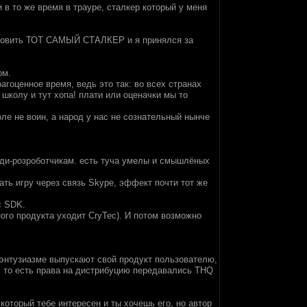
 в то же время в трауре, сталкер который у меня
ановить ТОТ САМЫЙ СТАЛКЕР и я принялся за
ом.
агоценное время, ведь это так: во всех странах
 школу и тут хопа! плати или оценачки мы то
ле не воин, а народ у нас не сознательный нынче
инди-розроботчикам. есть туча умелы и смышлёных
ать игру через связь Skype, эффект почти тот же
с SDK.
ого продукта уходит CryTec). И потом возможно
 энтузиазме выпускают свой продукт пользователю,
, то есть права на дистрибуцию передавались THQ
который тебе интересен и ты хочешь его, но автор