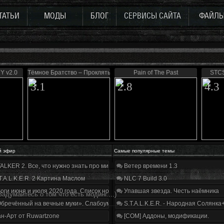
ТАТЬИ
МОДЫ
БЛОГ
СЕРВИСЫ САЙТА
ФАЙЛ
Y v2.0
Тёмное Братство – Проклятые Зоной
Pain of The Past
STCS
3.1
2.8
4.3
й эфир
Самые популярные темы
ALKER 2. Все, что нужно знать про мир, геймплей и сюжет | Разбор трейлера
Ветер времени 1.3
T.A.L.K.E.R. 2 Картина Маслом
NLC 7 Build 3.0
оги июня и июля 2020 года. Список нововведений
Упавшая звезда. Честь наёмника
Задумайтесь о том что есть модинг....)
бречённый на вечные муки». Слабоумие и отвага
S.T.A.L.K.E.R. - Народная Солянка
н-Арт от Ruwartzone
[COM] Аддоны, модификации.