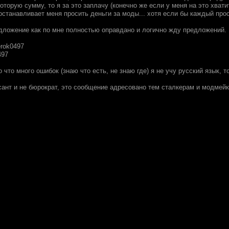
которую сумму, то я за это заплачу (конечно же если у меня на это хвати
останавливает меня просить деньги за моды... хотя если бы каждый прос
ложение как по мне полностью оправдано и логично жду предложений.
erok0497
497
то что много ошибок (знаю что есть, не знаю где) я не учу русский язык, 
рсант и не бюрократ, это сообщение адресовано тем сталкерам и модмей