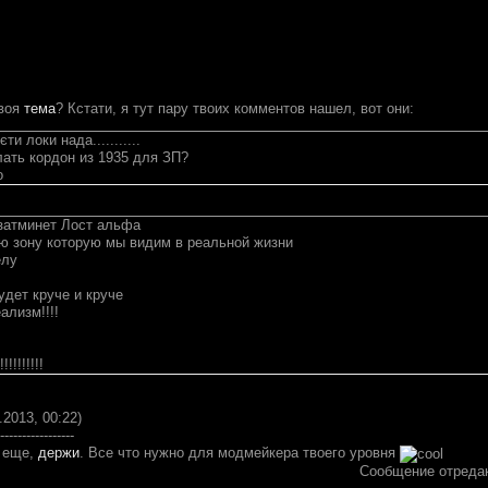
твоя
тема
? Кстати, я тут пару твоих комментов нашел, вот они:
ти локи нада...........
лать кордон из 1935 для ЗП?
о
затминет Лост альфа
ю зону которую мы видим в реальной жизни
елу
удет круче и круче
ализм!!!!
!!!!!!!!
.2013, 00:22)
-----------------
т еще,
держи
. Все что нужно для модмейкера твоего уровня
Сообщение отреда