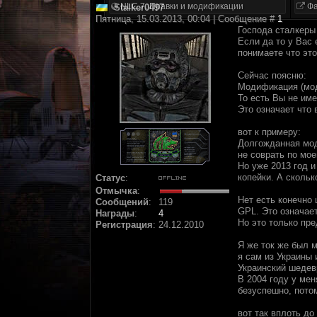
NLC 7. Правки и модификации
Фа
Stalker0497
Пятница, 15.03.2013, 00:04 | Сообщение #
1
Господа сталкеры
Если да то у Вас 
понимаете что это
Сейчас поясню:
Модификация (мод,
То есть Вы не име
Это означает что 
вот к примеру:
Долгожданная моди
не соврать по мое
Но уже 2013 год и
копейки. А скольк
Статус
:
Отмычка
:
Нет есть конечно
Сообщений
:
119
GPL. Это означае
Награды
:
4
Но это только пре
Регистрация
:
24.12.2010
Я же ток же был 
я сам из Украины 
Украинский шедевр 
В 2004 году у ме
безуспешно, потом
вот так вплоть д