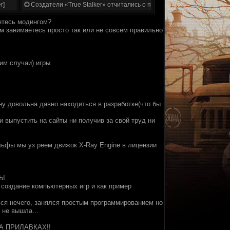
r]
Создатели «True Stalker» отчитались о проделанной работе
етесь модингом?
им занимаетесь просто так или не совсем правильно
им случаи) игры.
. ну довольна давно находиться в разработке(что бы
 и выпустить на сайты ни получив за свой труд ни
льфы мы уз реем движок X-Ray Engine в лицензии
РЫ.
о создание компьютерных игр и как пример
ться нечего, занялся простым программированием но
 не вышла...
 НА ПРИЛАВКАХ!!