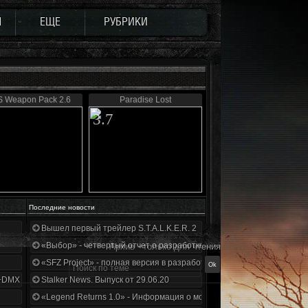
Ы
ЕЩЕ
РУБРИКИ
 Weapon Pack 2.6
Paradise Lost
3.7
Последние новости
Вышел первый трейлер S.T.A.L.K.E.R. 2
«Выбор» - четвертый отчет о разработке!
Архив - только для чтения
«SFZ Project» - полная версия в разработке!
+DMX 1.3.5.ООП.МА.К.
Stalker News. Выпуск от 29.06.20
«Legend Returns 1.0» - Информация о моде за июнь 2020