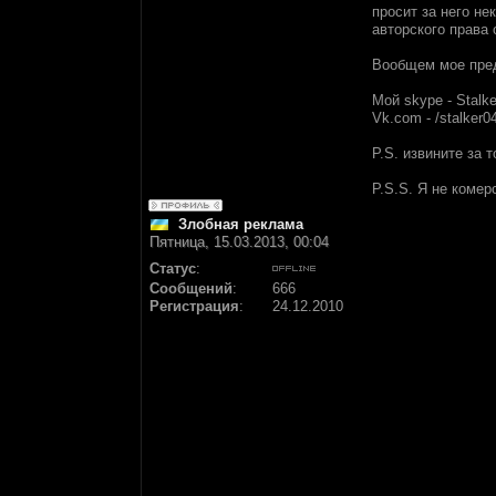
просит за него не
авторского права 
Вообщем мое пред
Мой skype - Stalk
Vk.com - /stalker0
P.S. извините за 
P.S.S. Я не коме
Злобная реклама
Пятница, 15.03.2013, 00:04
Статус
:
Сообщений
:
666
Регистрация
:
24.12.2010