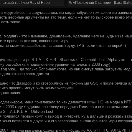
натский трейлер Ray of Hope
«Последний Сталкер» - [Last Stalke
 и модмейкеры, а задумывались вы когда нибудь о том зачем вы занима
есть весомые аргументы на это тему, если же нет то вы скорее всего эт
 есть такое.
 модинг) - это изменение, добавление, удаление чего не будь из (в наш
ете права на движок, концепцию, игру.
вы не сможите заработать на своем труду. (P.S. если что я не еврей=)
фикация к игре S.T.A.L.K.E.R.: Shadows of Chernobl - Lost Alpha уже...
му разработка и подключение уровней началась в 2008 году)
 вод уже... да только Бог знает когда, но они смогут лишь загрузить мод
о долгостроев зарождается....
 шанс что Дазодор и ко сговорились из покойными GSC и после релиза а
т что проекты могут быть коммерческими.
дположение...
модмейкером, меня привлекало то как делаются игры, НО не моды а ИГ
и в 2003 году я удивил по телеку передачю Галилео и они розказывали 
S.T.A.L.K.E.R.: Oblivion Lost.
ня появился первый комп и выход в интернет, ну а дальше и розсказыва
 комп появился у друга и я его завербовал в клан фанатов игры которая
о 2007 года мы пытались сделать что нибудь, но АХТУНГ!!! СТАЛКЕР!!!