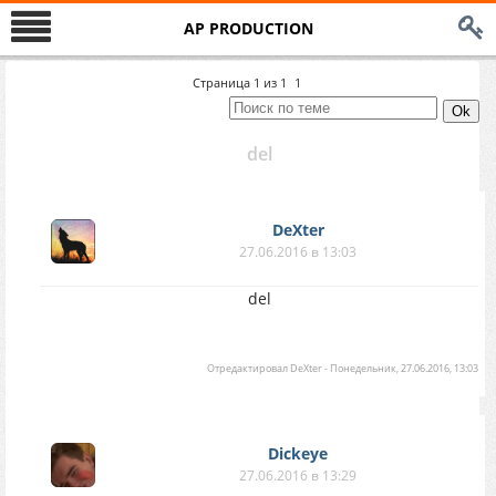
AP PRODUCTION
Страница
1
из
1
1
del
DеXter
27.06.2016 в 13:03
del
Отредактировал
DеXter
-
Понедельник, 27.06.2016, 13:03
Dickeye
27.06.2016 в 13:29