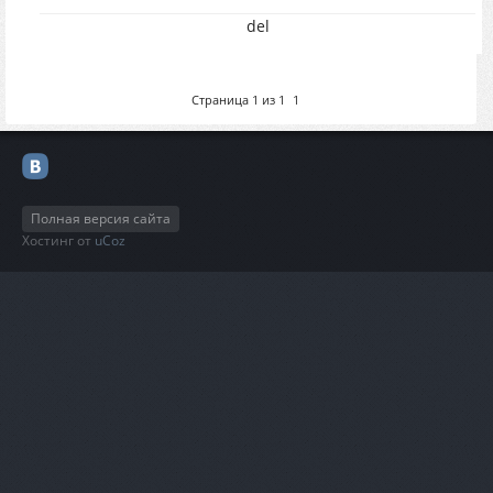
del
Страница
1
из
1
1
Полная версия сайта
Хостинг от
uCoz