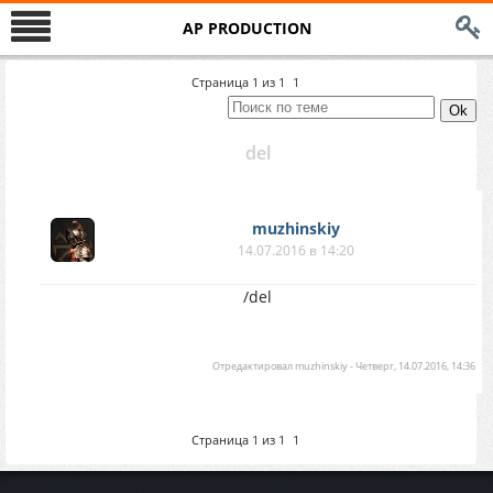
AP PRODUCTION
Страница
1
из
1
1
del
muzhinskiy
14.07.2016 в 14:20
/del
Отредактировал
muzhinskiy
-
Четверг, 14.07.2016, 14:36
Страница
1
из
1
1