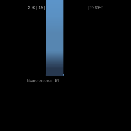
2
.
Ж
[
19
]
[29.69%]
Всего ответов:
64