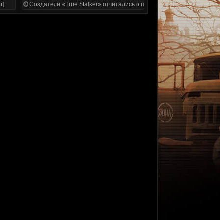
r]
Создатели «True Stalker» отчитались о проделанной работе