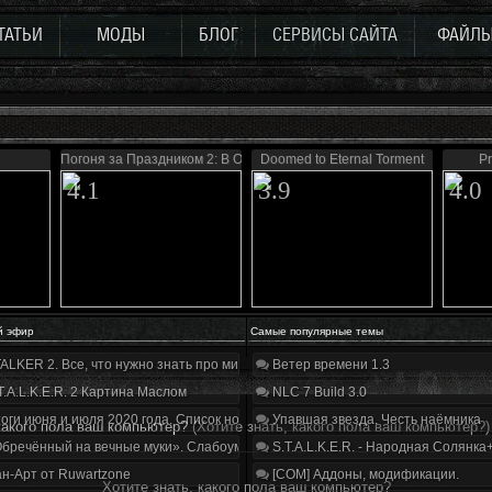
ТАТЬИ
МОДЫ
БЛОГ
СЕРВИСЫ САЙТА
ФАЙЛ
Погоня за Праздником 2: В Ожидании Чуда...
Doomed to Eternal Torment
Pr
4.1
3.9
4.0
й эфир
Самые популярные темы
ALKER 2. Все, что нужно знать про мир, геймплей и сюжет | Разбор трейлера
Ветер времени 1.3
T.A.L.K.E.R. 2 Картина Маслом
NLC 7 Build 3.0
оги июня и июля 2020 года. Список нововведений
Упавшая звезда. Честь наёмника
 какого пола ваш компьютер?
(Хотите знать, какого пола ваш компьютер?)
бречённый на вечные муки». Слабоумие и отвага
S.T.A.L.K.E.R. - Народная Солянка
н-Арт от Ruwartzone
[COM] Аддоны, модификации.
Хотите знать, какого пола ваш компьютер?