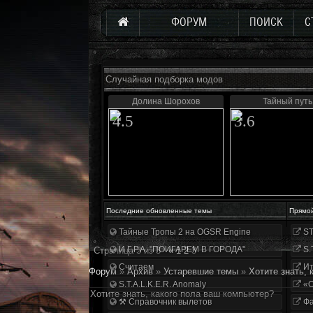
ФОРУМ
ПОИСК
С
Случайная подборка модов
Долина Шорохов
Тайный путь
4.5
3.6
Последние обновленные темы
Прямо
Тайные Тропы 2 на OGSR Engine
ST
И.Г.Р.А. "ПОИГАРЕМ В ГОРОДА"
S.
Страница
3
из
3
«
1
2
3
Считаем
Ит
Форум
»
Архив
»
Устаревшие темы
»
Хотите знать,
S.T.A.L.K.E.R. Anomaly
«О
Хотите знать, какого пола ваш компьютер?
⚒ Справочник вылетов
Фа