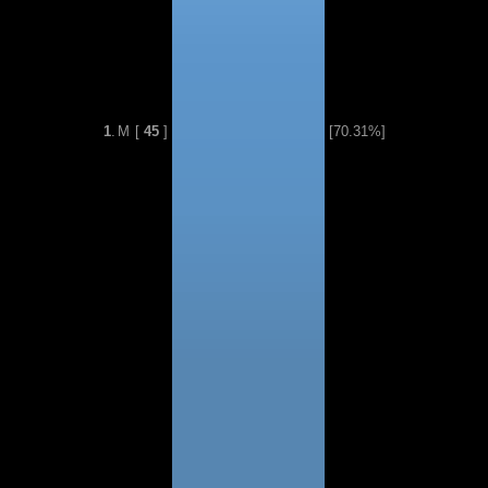
1
.
М
[
45
]
[70.31%]