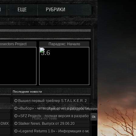
Ы
ЕЩЕ
РУБРИКИ
osectors Project
Парадокс: Начало
3.6
Последние новости
Вышел первый трейлер S.T.A.L.K.E.R. 2
«Выбор» - четвертый отчет о разработке!
Архив - только для чтения
«SFZ Project» - полная версия в разработке!
+DMX 1.3.5.ООП.МА.К.
Stalker News. Выпуск от 29.06.20
«Legend Returns 1.0» - Информация о моде за июнь 2020