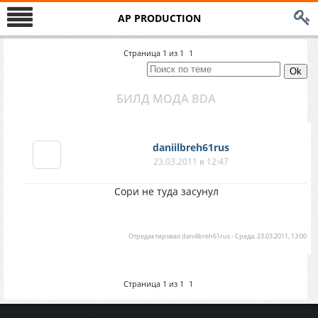
AP PRODUCTION
Страница
1
из
1
1
БИЛД МОДА BDA
daniilbreh61rus
23.03.2011 в 12:47
Сори не туда засунул
Отредактировал
daniilbreh61rus
-
Среда, 23.03.2011, 13:00
Страница
1
из
1
1