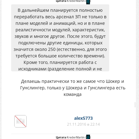
Цитата
KrederMartin
(
)
В дальнейшем планируется полностью
переработать весь арсенал ЗП не только в
плане моделей и анимаций, но и в плане
реалистичности модулей, характеристик,
звуков и многое другое. После этого, будут
подключены другие единицы, которых
значится около 250 (естественно, для этого
требуется большое количество времени).
Кроме того, планируется работа с
исходниками (разделение полной и не
полной перезарядки для автоматического
Делаешь практически то же самое что Шокер и
оружия, множественные прицелы,
Гунслингер, только у Шокера и Гунслингера есть
анимация осечки, ноги). Для этих целей
команда
требуется хороший программист,
знающий c++, так что буду рад любой
помощи, возможна даже оплата.
Статус завершённости: оригиналы (30
alex5773
процентов) , полные (5 процентов)
21.11.2016 в 22:14
Цитата
KrederMartin
(
)