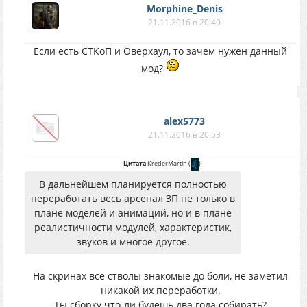
Morphine_Denis
21.11.2016 в 20:40
Если есть СТКоП и Оверхаул, то зачем нужен данный
мод?
alex5773
21.11.2016 в 20:53
Цитата
KrederMartin
(
)
В дальнейшем планируется полностью
переработать весь арсенал ЗП не только в
плане моделей и анимаций, но и в плане
реалистичности модулей, характеристик,
звуков и многое другое.
На скринах все стволы знакомые до боли, не заметил
никакой их переработки.
Ты сборку что-ли будешь два года собирать?