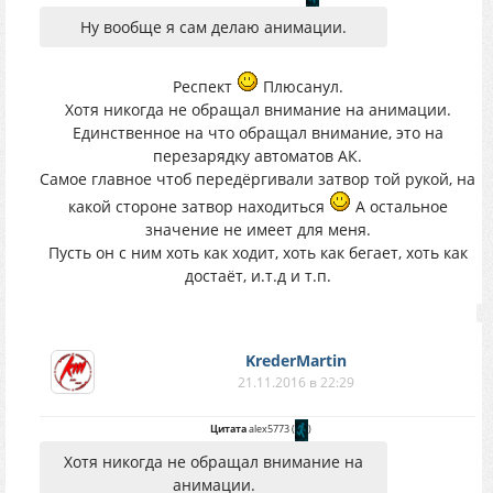
Ну вообще я сам делаю анимации.
Респект
Плюсанул.
Хотя никогда не обращал внимание на анимации.
Единственное на что обращал внимание, это на
перезарядку автоматов АК.
Самое главное чтоб передёргивали затвор той рукой, на
какой стороне затвор находиться
А остальное
значение не имеет для меня.
Пусть он с ним хоть как ходит, хоть как бегает, хоть как
достаёт, и.т.д и т.п.
KrederMartin
21.11.2016 в 22:29
Цитата
alex5773
(
)
Хотя никогда не обращал внимание на
анимации.