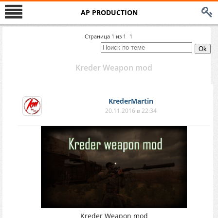
AP PRODUCTION
Страница
1
из
1
1
Kreder Weapon mod
KrederMartin
20.11.2016 в 22:34
Kreder Weapon mod