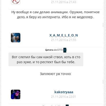
21.11.2016 в 21:43
Ну вообще я сам делаю анимации. Оружие, понятное
дело, я беру из интернета. Ибо я не моделлер.
X_A_M_E_L_E_O_N
21.11.2016 в 21:55
Цитата
alex5773
(
)
Вот слепил бы сам какой ствол, хоть в сто
раз хуже, и то респект был бы тебе.
Заплюют уж точно
kakotryaaa
21.11.2016 в 22:01