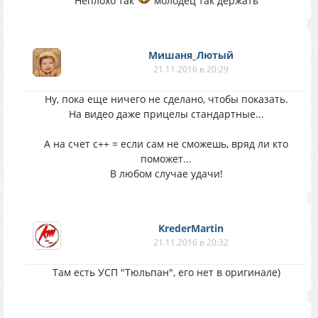
Неплохо так
молодец так держать
Мишаня_Лютый
21.11.2016 в 20:29
Ну, пока еще ничего не сделано, чтобы показать.
На видео даже прицелы стандартные...
А на счет с++ = если сам не сможешь, вряд ли кто
поможет...
В любом случае удачи!
KrederMartin
21.11.2016 в 20:32
Там есть УСП "Тюльпан", его нет в оригинале)