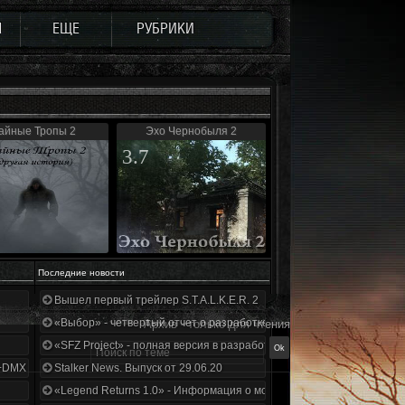
Ы
ЕЩЕ
РУБРИКИ
айные Тропы 2
Эхо Чернобыля 2
3.7
Последние новости
Вышел первый трейлер S.T.A.L.K.E.R. 2
«Выбор» - четвертый отчет о разработке!
Архив - только для чтения
«SFZ Project» - полная версия в разработке!
+DMX 1.3.5.ООП.МА.К.
Stalker News. Выпуск от 29.06.20
«Legend Returns 1.0» - Информация о моде за июнь 2020