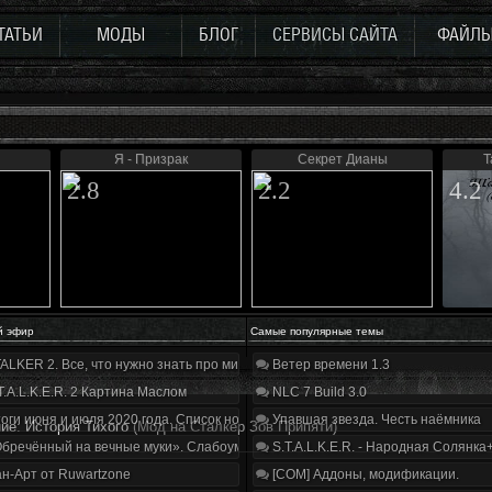
ТАТЬИ
МОДЫ
БЛОГ
СЕРВИСЫ САЙТА
ФАЙЛ
Я - Призрак
Секрет Дианы
Т
2.8
2.2
4.2
й эфир
Самые популярные темы
ALKER 2. Все, что нужно знать про мир, геймплей и сюжет | Разбор трейлера
Ветер времени 1.3
T.A.L.K.E.R. 2 Картина Маслом
NLC 7 Build 3.0
оги июня и июля 2020 года. Список нововведений
Упавшая звезда. Честь наёмника
ие: История Тихого
(Мод на Сталкер Зов Припяти)
бречённый на вечные муки». Слабоумие и отвага
S.T.A.L.K.E.R. - Народная Солянка
н-Арт от Ruwartzone
[COM] Аддоны, модификации.