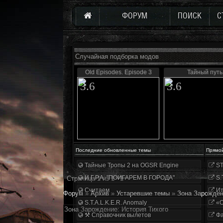
ФОРУМ
ПОИСК
С
Случайная подборка модов
Old Episodes. Episode 3
Тайный путь
3.6
3.6
Последние обновленные темы
Прямо
Тайные Тропы 2 на OGSR Engine
ST
И.Г.Р.А. "ПОИГАРЕМ В ГОРОДА"
S.
Страница
1
из
1
1
Считаем
Ит
Форум
»
Архив
»
Устаревшие темы
»
Зона Зарожден
S.T.A.L.K.E.R. Anomaly
«О
Зона Зарождение: История Тихого
⚒ Справочник вылетов
Фа