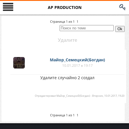
AP PRODUCTION
Страница
1
из
1
1
Удалите
Майор_Семецкий(Богдан)
10.01.2017 в 19:17
Удалите случайно 2 создал
Отредактировал
Майор_Семецкий(Богдан)
-
Вторник, 10.01.2017, 19:20
Страница
1
из
1
1