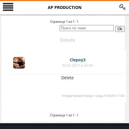
AP PRODUCTION
Страница
1
из
1
1
Dekete
Clepoy3
20.01.2017 в 22:59
Delete
Отредактировал
Clepoy3
-
Среда, 01.03.2017, 15:32
Страница
1
из
1
1