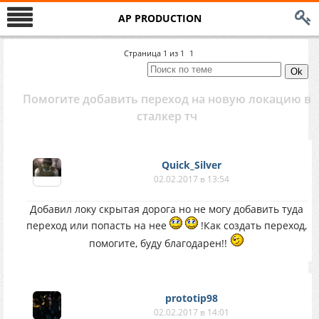
AP PRODUCTION
Страница
1
из
1
1
Помогите добавить переход на новую локацию в
сталкер тч
Quick_Silver
02.02.2017 в 13:54
Добавил локу скрытая дорога но не могу добавить туда
переход или попасть на нее
!Как создать переход,
помогите, буду благодарен!!
prototip98
02.02.2017 в 14:01