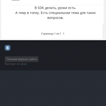
В SDK делать, уроки есть.
А тему в топку. Есть специальная тема для таких
вопросов.
Страница
1
из
1
1
Полная версия сайта
Хостинг от
uCoz