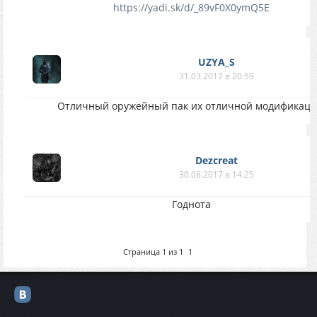
https://yadi.sk/d/_89vF0X0ymQ5E
UZYA_S
31.03.2017 в 20:59
Отличный оружейный пак их отличной модификаци
Dezcreat
30.08.2017 в 14:25
Годнота
Страница
1
из
1
1