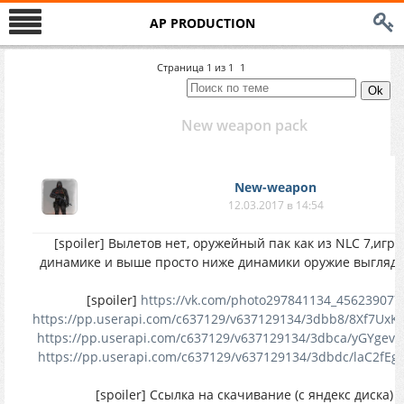
AP PRODUCTION
Страница
1
из
1
1
New weapon pack
New-weapon
12.03.2017 в 14:54
[spoiler] Вылетов нет, оружейный пак как из NLC 7,игра
динамике и выше просто ниже динамики оружие выгляди
[spoiler]
https://vk.com/photo297841134_456239077
https://pp.userapi.com/c637129/v637129134/3dbb8/8Xf7UxK
https://pp.userapi.com/c637129/v637129134/3dbca/yGYgevn
https://pp.userapi.com/c637129/v637129134/3dbdc/laC2fEg
[spoiler] Ссылка на скачивание (с яндекс диска)