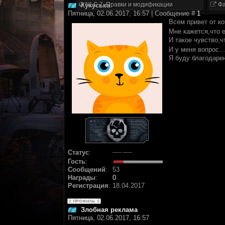
NLC 7. Правки и модификации
Фа
Кукуська
Пятница, 02.06.2017, 16:57 | Сообщение #
1
Всем привет от к
Мне кажется,что 
И такое чувство,ч
И у меня вопрос..
Я буду благодаре
Статус
:
Гость
:
Сообщений
:
53
Награды
:
0
Регистрация
:
18.04.2017
Злобная реклама
Пятница, 02.06.2017, 16:57