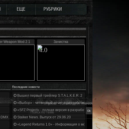
Ы
ЕЩЕ
РУБРИКИ
er Weapon Mod 2.1
Зачистка
4.0
Последние новости
Вышел первый трейлер S.T.A.L.K.E.R. 2
«Выбор» - четвертый отчет о разработке!
Архив - только для чтения
«SFZ Project» - полная версия в разработке!
+DMX 1.3.5.ООП.МА.К.
Stalker News. Выпуск от 29.06.20
«Legend Returns 1.0» - Информация о моде за июнь 2020