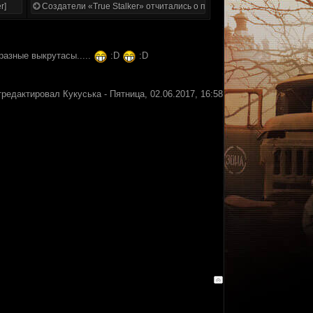
r]
Создатели «True Stalker» отчитались о проделанной работе
разные выкрутасы.....
:D
:D
тредактировал
Кукуська
-
Пятница, 02.06.2017, 16:58