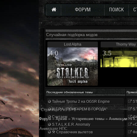
ФОРУМ
ПОИСК
С
Случайная подборка модов
Lost Alpha
Thorny Way
4.0
3.5
Последние обновленные темы
Прямо
Тайные Тропы 2 на OGSR Engine
ST
И.Г.Р.А. "ПОИГАРЕМ В ГОРОДА"
S.
Страница
1
из
1
1
Считаем
Ит
Форум
»
Архив
»
Устаревшие темы
»
Анимации НПС
S.T.A.L.K.E.R. Anomaly
«О
Анимации НПС
⚒ Справочник вылетов
Фа