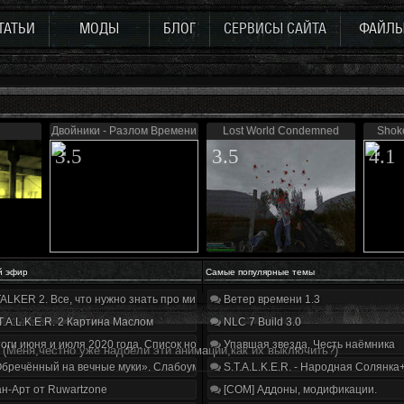
ТАТЬИ
МОДЫ
БЛОГ
СЕРВИСЫ САЙТА
ФАЙЛ
Двойники - Разлом Времени
Lost World Condemned
Shok
3.5
3.5
4.1
й эфир
Самые популярные темы
ALKER 2. Все, что нужно знать про мир, геймплей и сюжет | Разбор трейлера
Ветер времени 1.3
T.A.L.K.E.R. 2 Картина Маслом
NLC 7 Build 3.0
оги июня и июля 2020 года. Список нововведений
Упавшая звезда. Честь наёмника
(Меня,честно уже надоели эти анимации,как их выключить?)
бречённый на вечные муки». Слабоумие и отвага
S.T.A.L.K.E.R. - Народная Солянка
н-Арт от Ruwartzone
[COM] Аддоны, модификации.