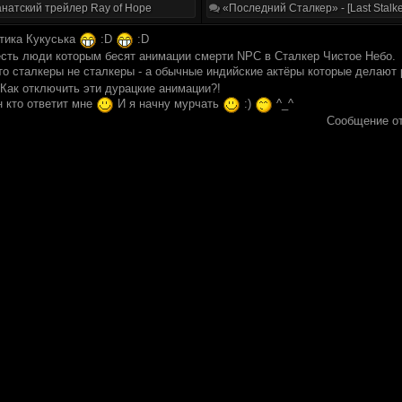
натский трейлер Ray of Hope
«Последний Сталкер» - [Last Stalke
отика Кукуська
:D
:D
есть люди которым бесят анимации смерти NPC в Сталкер Чистое Небо.
то сталкеры не сталкеры - а обычные индийские актёры которые делают 
.Как отключить эти дурацкие анимации?!
н кто ответит мне
И я начну мурчать
:)
^_^
Сообщение о