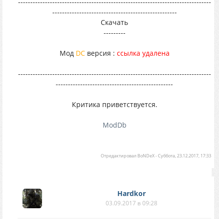
-------------------------------------------------------------------------------
---------------------------------------------------
Скачать
---------
Мод
DC
версия :
ссылка удалена
-------------------------------------------------------------------------------
------------------------------------------------
Критика приветствуется.
ModDb
Отредактировал
BoNDeX
-
Суббота, 23.12.2017, 17:33
Hardkor
03.09.2017 в 09:28