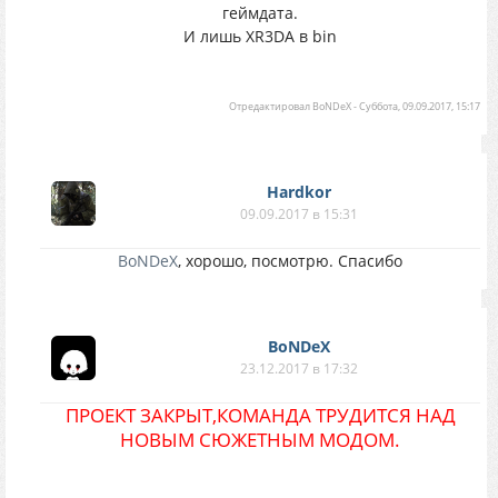
геймдата.
И лишь XR3DA в bin
Отредактировал
BoNDeX
-
Суббота, 09.09.2017, 15:17
Hardkor
09.09.2017 в 15:31
BoNDeX
, хорошо, посмотрю. Спасибо
BoNDeX
23.12.2017 в 17:32
ПРОЕКТ ЗАКРЫТ,КОМАНДА ТРУДИТСЯ НАД
НОВЫМ СЮЖЕТНЫМ МОДОМ.