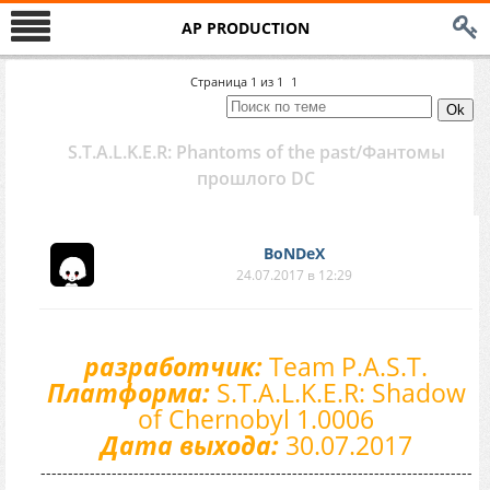
AP PRODUCTION
Страница
1
из
1
1
S.T.A.L.K.E.R: Phantoms of the past/Фантомы
прошлого DC
BoNDeX
24.07.2017 в 12:29
разработчик:
Team P.A.S.T.
Платформа:
S.T.A.L.K.E.R: Shadow
of Chernobyl 1.0006
Дата выхода:
30.07.2017
-------------------------------------------------------------------------------