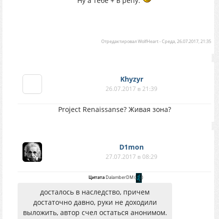
Ну а тебе + в репу.
Отредактировал
WolfHeart
-
Среда, 26.07.2017, 21:35
Khyzyr
26.07.2017 в 21:39
Project Renaissanse? Живая зона?
D1mon
27.07.2017 в 08:29
Цитата
DalamberDM
(
)
досталось в наследство, причем
достаточно давно, руки не доходили
выложить, автор счел остаться анонимом.