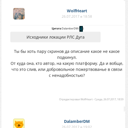
WolfHeart
26.07.2017 в 18:58
Цитата
DalamberDM
(
)
Исходники локации РЛС Дуга
Ты бы хоть пару скринов да описание какое не какое
подкинул.
От куда она, кто автор, на какую платформу. Да и вобще,
что это слив, или добровольное пожертвованье в связи
с ненадобностью?
Отредактировал
WolfHeart
-
Среда, 26.07.2017, 18:59
DalamberDM
26.07.2017 в 19:02