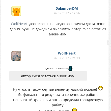
DalamberDM
26.07.2017 в 19:56
WolfHeart
, досталось в наследство, причем достаточно
давно, руки не доходили выложить, автор счел остаться
анонимом.
WolfHeart
26.07.2017 в 21:33
Цитата
DalamberDM
(
)
автор счел остаться анонимом.
Ну чтож, в таком случае анониму низкий поклон!
До финального результата конечно же работы
непочатый край, но и автор проделал грандиозную
работу.