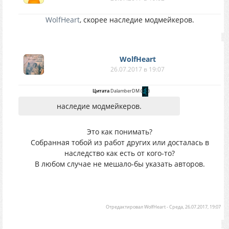
WolfHeart
, скорее наследие модмейкеров.
WolfHeart
26.07.2017 в 19:07
Цитата
DalamberDM
(
)
наследие модмейкеров.
Это как понимать?
Собранная тобой из работ других или досталась в
наследство как есть от кого-то?
В любом случае не мешало-бы указать авторов.
Отредактировал
WolfHeart
-
Среда, 26.07.2017, 19:07