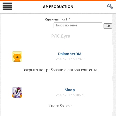
AP PRODUCTION
Страница
1
из
1
1
РЛС Дуга
DalamberDM
26.07.2017 в 17:48
Закрыто по требованию автора контента.
Sinop
26.07.2017 в 18:26
Спасибо,взял