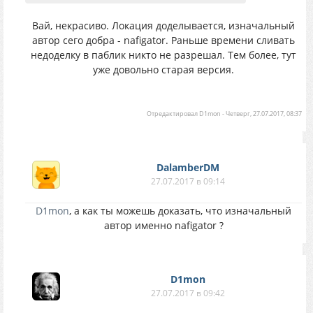
Вай, некрасиво. Локация доделывается, изначальный
автор сего добра - nafigator. Раньше времени сливать
недоделку в паблик никто не разрешал. Тем более, тут
уже довольно старая версия.
Отредактировал
D1mon
-
Четверг, 27.07.2017, 08:37
DalamberDM
27.07.2017 в 09:14
D1mon
, а как ты можешь доказать, что изначальный
автор именно nafigator ?
D1mon
27.07.2017 в 09:42