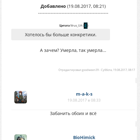
Добавлено
(19.08.2017, 08:21)
---------------------------------------------
Цитата
Virus_UA
(
)
Хотелось бы больше конкретики.
А зачем? Умерла, так умерла...
Отредактировал
goodween39
-
Суббота, 19.08.2017, 08:17
m-a-k-s
19.08.2017 в 08:33
Забанить обоих и всё
BioHimick