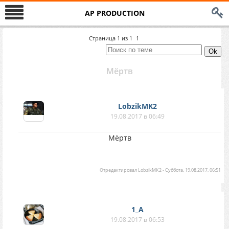
AP PRODUCTION
Страница
1
из
1
1
Мёртв
LobzikMK2
19.08.2017 в 06:49
Мёртв
Отредактировал
LobzikMK2
-
Суббота, 19.08.2017, 06:51
1_A
19.08.2017 в 06:53