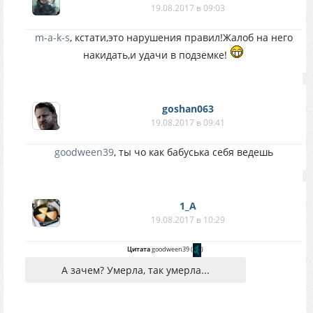
19.08.2017 в 09:03
m-a-k-s
, кстати,это нарушения правил!Жалоб на него
накидать,и удачи в подземке!
goshan063
19.08.2017 в 09:41
goodween39
, ты чо как бабуська себя ведешь
1_A
19.08.2017 в 10:29
Цитата
goodween39
(
)
А зачем? Умерла, так умерла...