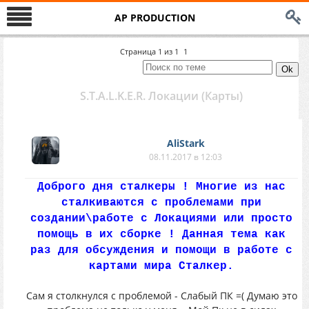
AP PRODUCTION
Страница
1
из
1
1
S.T.A.L.K.E.R. Локации (Карты)
AliStark
08.11.2017 в 12:03
Доброго дня сталкеры ! Многие из нас
сталкиваются с проблемами при
создании\работе с Локациями или просто
помощь в их сборке ! Данная тема как
раз для обсуждения и помощи в работе с
картами мира Сталкер.
Сам я столкнулся с проблемой - Слабый ПК =( Думаю это