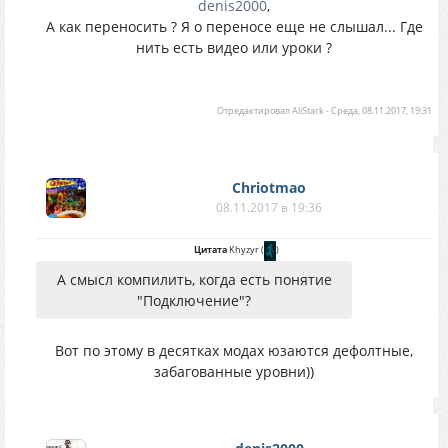
denis2000
,
А как переносить ? Я о переносе еще не слышал... Где
нить есть видео или уроки ?
Отредактировал
AliStark
-
Среда, 08.11.2017, 19:31
Chriotmao
08.11.2017 в 19:36
Цитата
Khyzyr
(
)
А смысл компилить, когда есть понятие
"Подключение"?
Вот по этому в десятках модах юзаются дефолтные,
забагованные уровни))