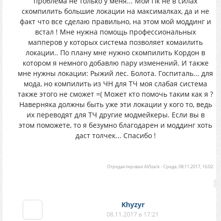
проблема не только у меня... Мой Пк не в силах
скомпилить большие локации на максималках, да и не
факт что все сделаю правильно, на этом мой моддинг и
встал ! Мне нужна помощь профессиональных
мапперов у которых система позволяет комаилить
локации.. По плану мне нужно скомпилить Кордон в
котором я немного добавлю пару изменений. И также
мне нужны локации: Рыжий лес. Болота. Госпиталь... для
мода, но компилить из ЧН для ТЧ моя слабая система
также этого не сможет =( Может кто помочь таким как я ?
Наверняка должны быть уже эти локации у кого то, ведь
их переводят для ТЧ другие модмейкеры. Если вы в
этом поможете, то я безумно благодарен и моддинг хоть
даст толчек... Спасибо !
Отредактировал
AliStark
-
Среда, 08.11.2017, 16:02
Khyzyr
08.11.2017 в 17:21