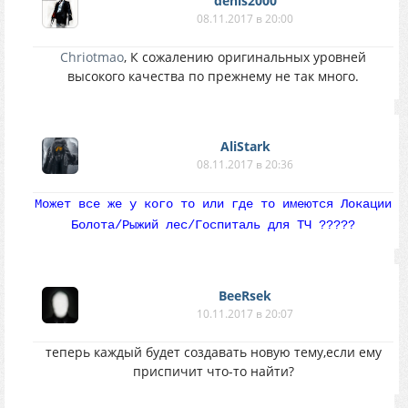
denis2000
08.11.2017 в 20:00
Chriotmao
, К сожалению оригинальных уровней
высокого качества по прежнему не так много.
AliStark
08.11.2017 в 20:36
Может все же у кого то или где то имеются Локации
Болота/Рыжий лес/Госпиталь для ТЧ ?????
BeeRsek
10.11.2017 в 20:07
теперь каждый будет создавать новую тему,если ему
приспичит что-то найти?