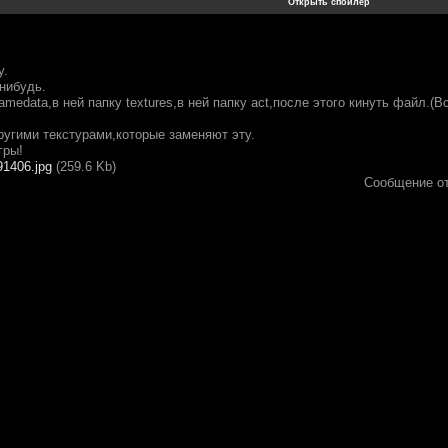
у.
нибудь.
amedata,в ней папку textures,в ней папку act,после этого кинуть файл.(В
ругими текстурами,которые заменяют эту.
гры!
91406.jpg
(259.6 Kb)
Сообщение о