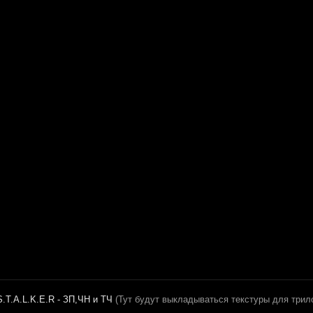
.T.A.L.K.E.R - ЗП,ЧН и ТЧ
(Тут будут выкладываться текстуры для трил