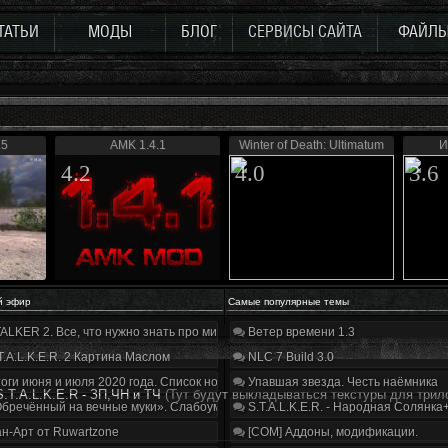
ТАТЬИ
МОДЫ
БЛОГ
СЕРВИСЫ САЙТА
ФАЙЛ
.5
AMK 1.4.1
Winter of Death: Ultimatum
И
4.2
4.0
3.6
й эфир
Самые популярные темы
ALKER 2. Все, что нужно знать про мир, геймплей и сюжет | Разбор трейлера
Ветер времени 1.3
T.A.L.K.E.R. 2 Картина Маслом
NLC 7 Build 3.0
оги июня и июля 2020 года. Список нововведений
Упавшая звезда. Честь наёмника
.T.A.L.K.E.R - ЗП,ЧН и ТЧ
(Тут будут выкладываться текстуры для трил
бречённый на вечные муки». Слабоумие и отвага
S.T.A.L.K.E.R. - Народная Солянка
н-Арт от Ruwartzone
[COM] Аддоны, модификации.