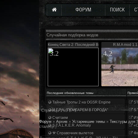
ФОРУМ
ПОИСК
С
Случайная подборка модов
Конец Света 2: Последний Восход
R.M.A mod 1.1
3.2
4.2
Последние обновленные темы
Прямо
Тайные Тропы 2 на OGSR Engine
ST
И.Г.Р.А. "ПОИГАРЕМ В ГОРОДА"
S.
Страница
1
из
1
1
Считаем
Ит
Форум
»
Архив
»
Устаревшие темы
»
Текстуры для S
S.T.A.L.K.E.R. Anomaly
«О
сталкер.)
⚒ Справочник вылетов
Фа