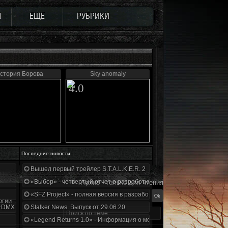
Ы
ЕЩЕ
РУБРИКИ
стория Борова
Sky anomaly
4.0
Последние новости
Вышел первый трейлер S.T.A.L.K.E.R. 2
«Выбор» - четвертый отчет о разработке!
Архив - только для чтения
«SFZ Project» - полная версия в разработке!
огии
+DMX 1.3.5.ООП.МА.К.
Stalker News. Выпуск от 29.06.20
«Legend Returns 1.0» - Информация о моде за июнь 2020