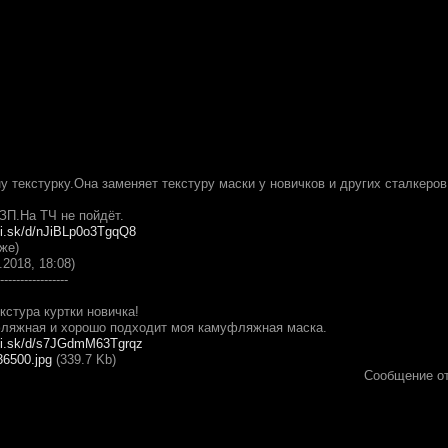
 текстурку.Она заменяет текстуру маски у новичков и других сталкеров
ЗП.На ТЧ не пойдёт.
di.sk/d/nJiBLp0o3TgqQ8
-же)
.2018, 18:08)
-----------------
кстура куртки новичка!
ляжная и хорошо подходит моя камуфляжная маска.
adi.sk/d/s7JGdmM63Tgrqz
36500.jpg
(339.7 Kb)
Сообщение о