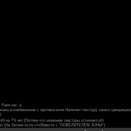
Paint.net ' e.
мника в комбинезоне с противогазом.Напялил текстуру синего (америка
D
ЧН,на ТЧ нет.(Потому-что название текстуры отличается!)
ал.(На Затоне если что!Вместе с "ПОВЕЛИТЕЛЕМ ЗОНЫ")