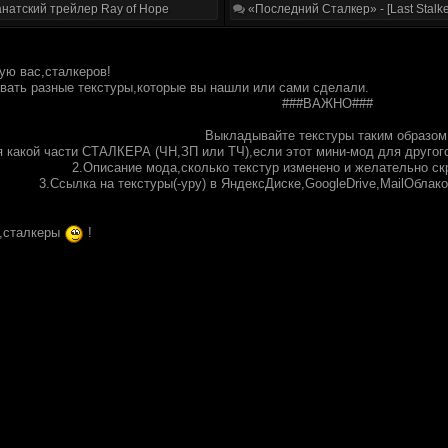
натский трейлер Ray of Hope
«Последний Сталкер» - [Last Stalke
вую вас,сталкеров!
вать разные текстуры,которые вы нашли или сами сделали.
###ВАЖНО###
Выкладывайте текстуры таким образом
я какой части СТАЛКЕРА (ЧН,ЗП или ТЧ),если этот мини-мод для другого
2.Описание мода,сколько текстур изменено и желательно ск
3.Ссылка на текстуры(-уру) в ЯндексДиске,GoogleDrive,MailОблак
,сталкеры
!