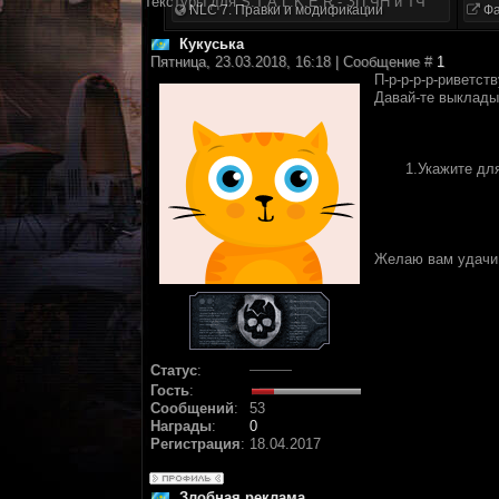
Текстуры для S.T.A.L.K.E.R - ЗП,ЧН и ТЧ
NLC 7. Правки и модификации
Фа
Кукуська
Пятница, 23.03.2018, 16:18 | Сообщение #
1
П-р-р-р-р-риветст
Давай-те выклады
1.Укажите дл
Желаю вам удачи
Статус
:
Гость
:
Сообщений
:
53
Награды
:
0
Регистрация
:
18.04.2017
Злобная реклама