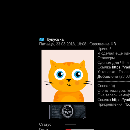
Кукуська
Пятница, 23.03.2018, 18:08 | Сообщение #
3
Привет!
Я сделал ещё одну
Сталкеры.
Сделал для ЧН и 
Ссылка
https://ya
Установка...Такая
Добавлено
(23.03
----------------------------
Снова я)))
Опять текстура.Те
Она теперь камуф
Ссылка
https://y
Прикрепления:
45
Статус
:
Гость
: