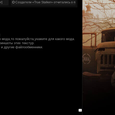
r]
Создатели «True Stalker» отчитались о проделанной работе
:
 мода,то пожалуйста,укажите для какого мода.
риншоты этих текстур.
о и другие файлообменники.