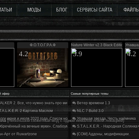
ТАТЬИ
МОДЫ
БЛОГ
СЕРВИСЫ САЙТА
ФАЙЛ
Ф.О.Т.О.Г.Р.А.Ф
Nature Winter v2.3 Black Edition
Упавшая
4.2
3.9
4.2
й эфир
Самые популярные темы
ALKER 2. Все, что нужно знать про мир, геймплей и сюжет | Разбор трейлера
Ветер времени 1.3
T.A.L.K.E.R. 2 Картина Маслом
NLC 7 Build 3.0
оги июня и июля 2020 года. Список нововведений
Упавшая звезда. Честь наёмника
ола
(Небольшой сюжетный мод с одной немалой новой локацией)
бречённый на вечные муки». Слабоумие и отвага
S.T.A.L.K.E.R. - Народная Солянка
н-Арт от Ruwartzone
[COM] Аддоны, модификации.