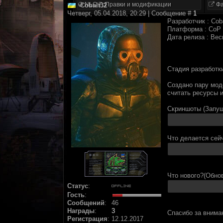
NLC 7. Правки и модификации
Фа
Cobalt32
Четверг, 05.04.2018, 20:29 | Сообщение #
1
Разработчик : Cob
Платформа : CoP 
Дата релиза : Вес
Стадия разработки
Создано пару мод
считать ресурсы и
Скриншоты (Запущ
Что делается сей
Что нового?(Обнов
Статус
:
Гость
:
Сообщений
:
46
Награды
:
3
Спасибо за внима
Регистрация
:
12.12.2017