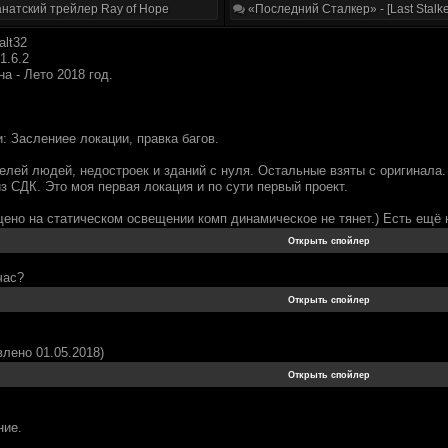
натский трейлер Ray of Hope
«Последний Сталкер» - [Last Stalke
alt32
1.6.2
на - Лето 2018 год.
: Заслениее локации, правка багов.
елей людей, недостроек и зданий с нуля. Остальные взяты с оригинала.
з СДК. Это моя первая локация и по сути первый проект.
ено на статическом освещении комп динамическое не тянет.) Есть ещё 
час?
лено 01.05.2018)
ние.