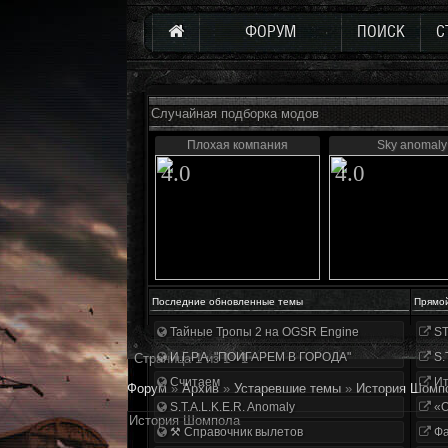
ФОРУМ
ПОИСК
С
Случайная подборка модов
Плохая компания
Sky anomaly
4.0
4.0
Последние обновленные темы
Прямо
Тайные Тропы 2 на OGSR Engine
ST
И.Г.Р.А. "ПОИГАРЕМ В ГОРОДА"
S.
Страница
1
из
1
1
Считаем
Ит
Форум
»
Архив
»
Устаревшие темы
»
История Шомп
S.T.A.L.K.E.R. Anomaly
«О
История Шомпола
⚒ Справочник вылетов
Фа