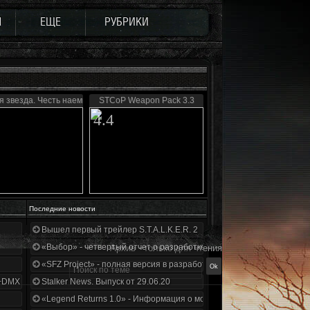
Ы
ЕЩЕ
РУБРИКИ
 звезда. Честь наемника
STCoP Weapon Pack 3.3
4.4
Последние новости
Вышел первый трейлер S.T.A.L.K.E.R. 2
«Выбор» - четвертый отчет о разработке!
Архив - только для чтения
«SFZ Project» - полная версия в разработке!
+DMX 1.3.5.ООП.МА.К.
Stalker News. Выпуск от 29.06.20
«Legend Returns 1.0» - Информация о моде за июнь 2020