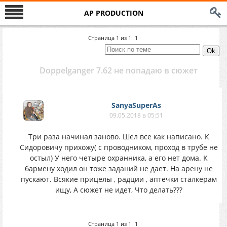
AP PRODUCTION
Страница
1
из
1
1
Doppelganger 7.62 не попадаю в сюжет
SanyaSuperAs
09.05.2018 в 05:51
Три раза начинал заново. Шел все как написано. К
Сидоровичу прихожу( с проводником, проход в трубе не
остыл) У него четыре охранника, а его нет дома. К
бармену ходил он тоже заданий не дает. На арену не
пускают. Всякие прицелы , радции , аптечки сталкерам
ищу, А сюжет не идет, Что делать???
Страница
1
из
1
1