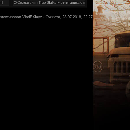
r]
Создатели «True Stalker» отчитались о проделанной работе
едактировал
VladEXlayz
-
Суббота, 28.07.2018, 22:27