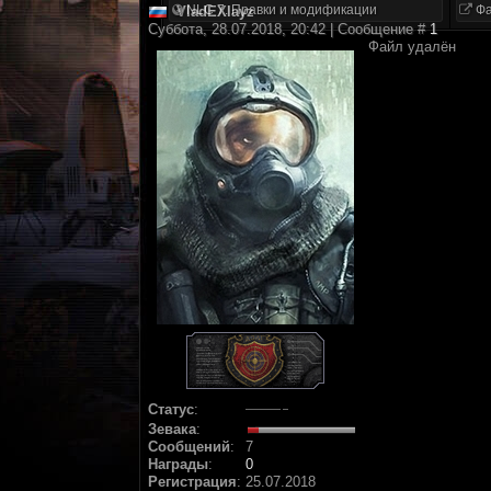
NLC 7. Правки и модификации
Фа
VladEXlayz
Суббота, 28.07.2018, 20:42 | Сообщение #
1
Файл удалён
Статус
:
Зевака
:
Сообщений
:
7
Награды
:
0
Регистрация
:
25.07.2018