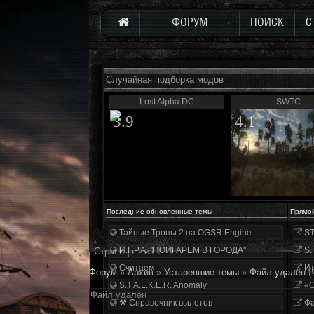
ФОРУМ
ПОИСК
С
Случайная подборка модов
Lost Alpha DC
SWTC
3.9
4.1
Последние обновленные темы
Прямо
Тайные Тропы 2 на OGSR Engine
ST
И.Г.Р.А. "ПОИГАРЕМ В ГОРОДА"
S.
Страница
1
из
1
1
Считаем
Ит
Форум
»
Архив
»
Устаревшие темы
»
Файл удалён
(
S.T.A.L.K.E.R. Anomaly
«О
Файл удалён
⚒ Справочник вылетов
Фа