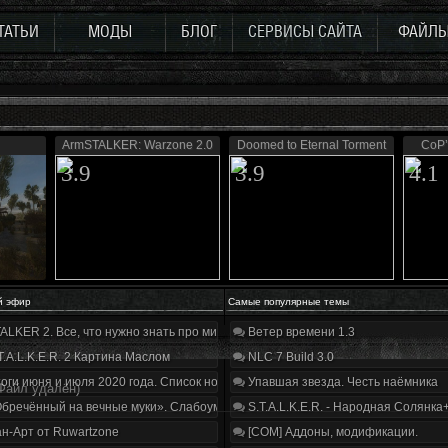
ТАТЬИ
МОДЫ
БЛОГ
СЕРВИСЫ САЙТА
ФАЙЛ
ArmSTALKER: Warzone 2.0
Doomed to Eternal Torment
CoP’
3.9
3.9
4.1
й эфир
Самые популярные темы
ALKER 2. Все, что нужно знать про мир, геймплей и сюжет | Разбор трейлера
Ветер времени 1.3
T.A.L.K.E.R. 2 Картина Маслом
NLC 7 Build 3.0
оги июня и июля 2020 года. Список нововведений
Упавшая звезда. Честь наёмника
Файл удалён)
бречённый на вечные муки». Слабоумие и отвага
S.T.A.L.K.E.R. - Народная Солянка
н-Арт от Ruwartzone
[COM] Аддоны, модификации.