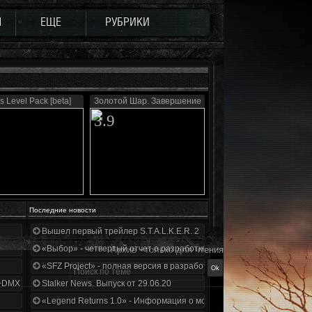
Ы
ЕЩЕ
РУБРИКИ
s Level Pack [beta]
Золотой Шар. Завершение
3.9
Последние новости
Вышел первый трейлер S.T.A.L.K.E.R. 2
«Выбор» - четвертый отчет о разработке!
Архив - только для чтения
«SFZ Project» - полная версия в разработке!
+DMX 1.3.5.ООП.МА.К.
Stalker News. Выпуск от 29.06.20
«Legend Returns 1.0» - Информация о моде за июнь 2020