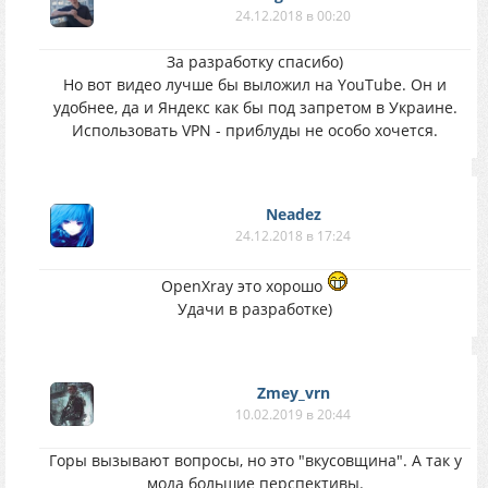
24.12.2018 в 00:20
За разработку спасибо)
Но вот видео лучше бы выложил на YouTube. Он и
удобнее, да и Яндекс как бы под запретом в Украине.
Использовать VPN - приблуды не особо хочется.
Neadez
24.12.2018 в 17:24
OpenXray это хорошо
Удачи в разработке)
Zmey_vrn
10.02.2019 в 20:44
Горы вызывают вопросы, но это "вкусовщина". А так у
мода большие перспективы.