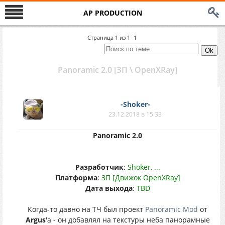
AP PRODUCTION
Страница
1
из
1
1
Panoramic 2.0 [ЗП \ OpenXRay]
-Shoker-
23.12.2018 в 15:33
Panoramic 2.0
Разработчик
:
Shoker, ...
Платформа
:
ЗП [Движок OpenXRay]
Дата выхода
:
TBD
Когда-то давно на ТЧ был проект
Panoramic Mod
от
Argus
'а - он добавлял на текстуры неба панорамные