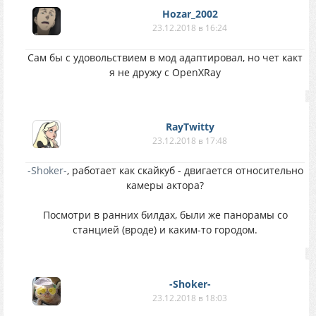
Hozar_2002
23.12.2018 в 16:24
Сам бы с удовольствием в мод адаптировал, но чет какт
я не дружу с OpenXRay
RayTwitty
23.12.2018 в 17:48
-Shoker-
, работает как скайкуб - двигается относительно
камеры актора?
Посмотри в ранних билдах, были же панорамы со
станцией (вроде) и каким-то городом.
-Shoker-
23.12.2018 в 18:03