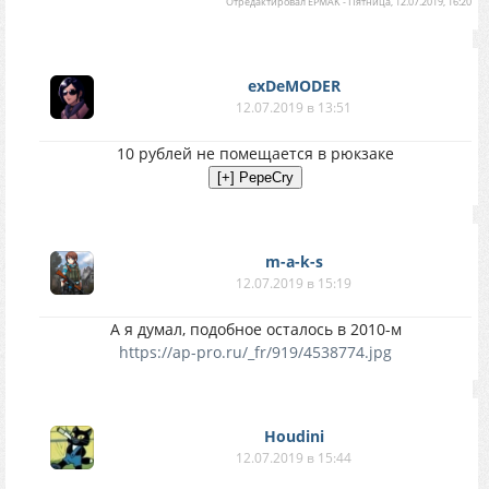
Отредактировал
EPMAK
-
Пятница, 12.07.2019, 16:20
exDeMODER
12.07.2019 в 13:51
10 рублей не помещается в рюкзаке
m-a-k-s
12.07.2019 в 15:19
А я думал, подобное осталось в 2010-м
https://ap-pro.ru/_fr/919/4538774.jpg
Houdini
12.07.2019 в 15:44