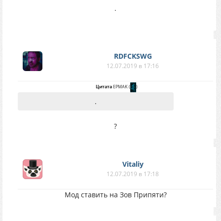
.
RDFCKSWG
12.07.2019 в 17:16
Цитата
EPMAK
(
)
.
?
Vitaliy
12.07.2019 в 17:18
Мод ставить на Зов Припяти?