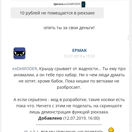
Цитата
exDeMODER
(
)
10 рублей не помещается в рюкзаке
опять ты за свои деньги!
EPMAK
12.07.2019 в 15:53
exDeMODER
, Крышу срывает от жадности... Ты ему про
аномалии, а он тебе про хабар. Ни о чем люди думать
не хотят, кроме бабок. Пока кишки по ветками не
разбросает.
А если серьёзно - мод в разработке, такие косяки есть
пока что. Ничего с этим не поделать, на скриншоте
лишь демонстрация функций рюкзака.
Добавлено
(12.07.2019, 16:00)
---------------------------------------------
m-a-k-s
, все мы грешным, шо поделать...