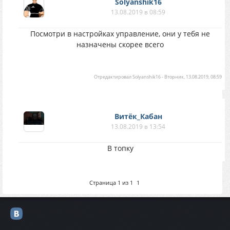
Solyanshik16
13.08.2019 в 08:59
Посмотри в настройках управление, они у тебя не
назначены скорее всего
Отредактировал
Solyanshik16
-
Вторник, 13.08.2019, 08:59
Витёк_Кабан
13.08.2019 в 13:54
В топку
Страница
1
из
1
1