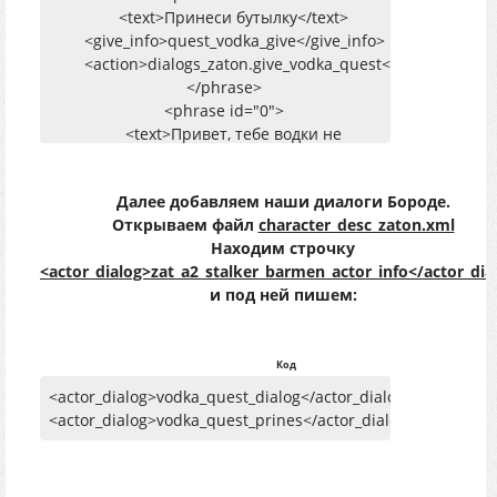
<text>Принеси бутылку</text>
<give_info>quest_vodka_give</give_info>
<action>dialogs_zaton.give_vodka_quest</action>
</phrase>
<phrase id="0">
<text>Привет, тебе водки не
принести?</text>
<next>1</next>
Далее добавляем наши диалоги Бороде.
</phrase>
Открываем файл
character_desc_zaton.xml
</phrase_list>
Находим строчку
</dialog>
<actor_dialog>zat_a2_stalker_barmen_actor_info</actor_dia
и под ней пишем:
<dialog id="vodka_quest_prines">
<has_info>quest_vodka_give</has_info>
<dont_has_info>quest_vodka_done</dont_has_info>
<precondition>dialogs_zaton.is_has_vodka_borode</precond
Код
<phrase_list>
<actor_dialog>vodka_quest_dialog</actor_dialog>
<phrase id="1">
<actor_dialog>vodka_quest_prines</actor_dialog>
<text>Спасибо что принёс! Выручил!
</text>
<give_info>quest_vodka_done</give_info>