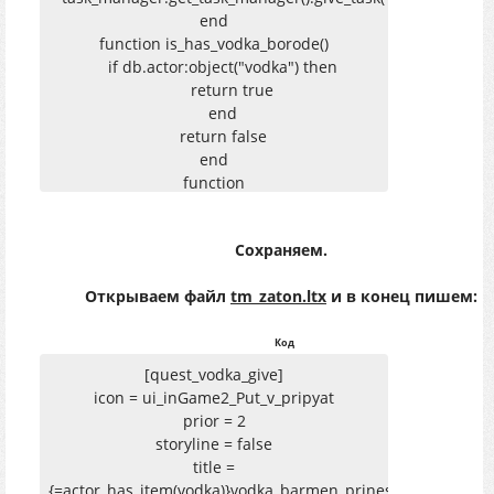
end
function is_has_vodka_borode()
if db.actor:object("vodka") then
return true
end
return false
end
function
transfer_vodka_to_boroda(first_speaker,
second_speaker)
Сохраняем.
dialogs.relocate_item_section_from_actor(first_speaker,
second_speaker, "vodka")
Открываем файл
tm_zaton.ltx
и в конец пишем:
end
Код
[quest_vodka_give]
icon = ui_inGame2_Put_v_pripyat
prior = 2
storyline = false
title =
{=actor_has_item(vodka)}vodka_barmen_prinesti_name,