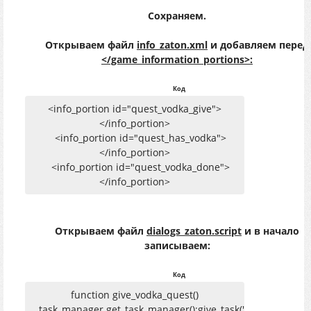
</phrase>
Сохраняем.
<phrase id="0">
<text>Вот твоя водка.</text>
Открываем файл
info_zaton.xml
и добавляем перед
<action>dialogs_zaton.transfer_vodka_to_boroda</actio
</game_information_portions>:
<next>1</next>
</phrase>
Код
</phrase_list>
</dialog>
<info_portion id="quest_vodka_give">
</info_portion>
<info_portion id="quest_has_vodka">
</info_portion>
<info_portion id="quest_vodka_done">
</info_portion>
Открываем файл
dialogs_zaton.script
и в начало
записываем:
Код
function give_vodka_quest()
task_manager.get_task_manager():give_task("quest_vodka_g