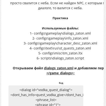
просто свалится с неба. Если не найден NPC, с которым м
диалоге, то валится с неба.
Практика
Используемые файлы:
1- configs\gameplay\dialogs_zaton.xml
2- configs\gameplay\info_zaton.xml
3- configs\gameplay\character_desc_zaton.xml
4- configs\text\rus\st_quests_zaton.xml
5- configs\misc\tm_zaton.ltx
6- scripts\dialogs_zaton.script
Открываем файл
dialogs_zaton.xml
и добавляем пере
</game_dialogs>:
Код
<dialog id="vodka_quest_dialog">
<dont_has_info>quest_vodka_give</dont_has_info>
<phrase_list>
<phrase id="1">