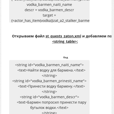
vodka_barmen_naiti_name
descr = vodka_barmen_descr
target =
{=actor_has_item(vodka)}zat_a2_stalker_barmen
condlist_0 = {+quest_vodka_done} complete
Открываем файл
st_quests_zaton.xml
и добавляем пос
<string_table>:
Код
<string id="vodka_barmen_naiti_name">
<text>Найти водку для бармена.</text>
</string>
<string id="vodka_barmen_prinesti_name">
<text>Принести водку бармену.</text>
</string>
<string id="vodka_barmen_descr">
<text>Бармен попросил принести пару
бутылок водки.</text>
</string>