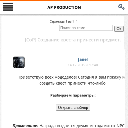
AP PRODUCTION
Страница
1
из
1
1
[CoP] Создание квеста принести предмет.
Janel
14.12.2019 в 12:40
Приветствую всех мододелов! Сегодня я вам покажу ка
создать квест принести что-либо.
Разбираем параметры:
Примечание:
Награда выдается двумя методами: от NPC 