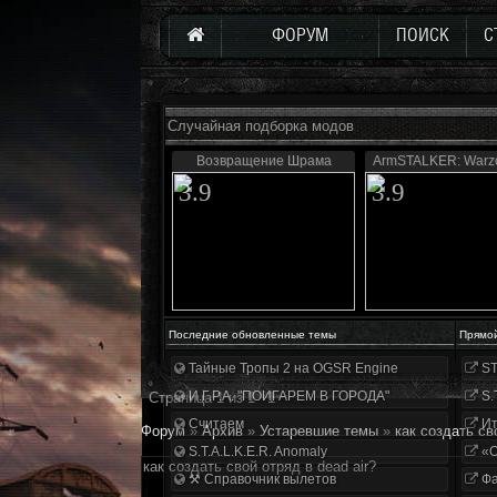
ФОРУМ
ПОИСК
С
Случайная подборка модов
Возвращение Шрама
ArmSTALKER: Warzo
3.9
3.9
Последние обновленные темы
Прямо
Тайные Тропы 2 на OGSR Engine
ST
И.Г.Р.А. "ПОИГАРЕМ В ГОРОДА"
S.
Страница
1
из
1
1
Считаем
Ит
Форум
»
Архив
»
Устаревшие темы
»
как создать св
S.T.A.L.K.E.R. Anomaly
«О
как создать свой отряд в dead air?
⚒ Справочник вылетов
Фа