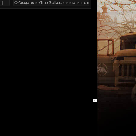
r]
Создатели «True Stalker» отчитались о проделанной работе