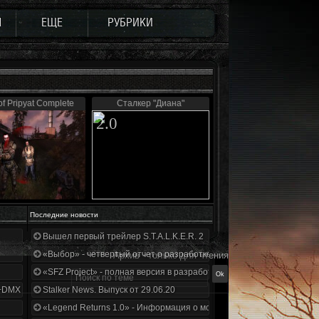
Ы
ЕЩЕ
РУБРИКИ
of Pripyat Complete
Сталкер "Диана"
2.0
Последние новости
Вышел первый трейлер S.T.A.L.K.E.R. 2
«Выбор» - четвертый отчет о разработке!
Архив - только для чтения
«SFZ Project» - полная версия в разработке!
+DMX 1.3.5.ООП.МА.К.
Stalker News. Выпуск от 29.06.20
«Legend Returns 1.0» - Информация о моде за июнь 2020