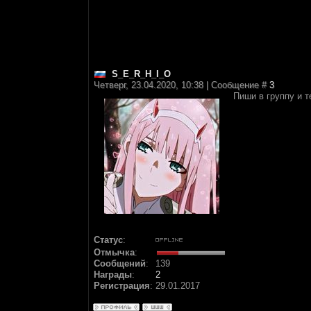
S_E_R_H_I_O
Четверг, 23.04.2020, 10:38 | Сообщение #
3
Пиши в группу и 
Статус
:
Отмычка
:
Сообщений
:
139
Награды
:
2
Регистрация
:
29.01.2017