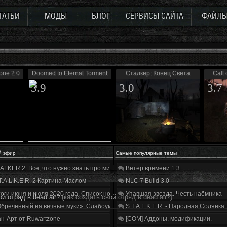
ТАТЬИ
МОДЫ
БЛОГ
СЕРВИСЫ САЙТА
ФАЙЛ
ne 2.0
Doomed to Eternal Torment
Сталкер: Конец Света
Call 
3.9
3.0
3.7
й эфир
Самые популярные темы
ALKER 2. Все, что нужно знать про мир, геймплей и сюжет | Разбор трейлера
Ветер времени 1.3
T.A.L.K.E.R. 2 Картина Маслом
NLC 7 Build 3.0
оги июня и июля 2020 года. Список нововведений
Упавшая звезда. Честь наёмника
ой отряд в dead air?
(как создать свой отряд в dead air?)
бречённый на вечные муки». Слабоумие и отвага
S.T.A.L.K.E.R. - Народная Солянка
н-Арт от Ruwartzone
[COM] Аддоны, модификации.