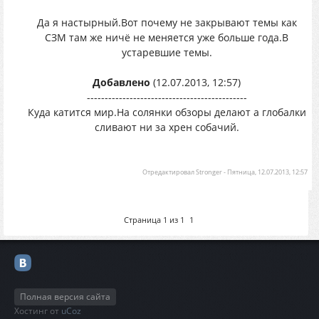
Да я настырный.Вот почему не закрывают темы как
СЗМ там же ничё не меняется уже больше года.В
устаревшие темы.
Добавлено
(12.07.2013, 12:57)
---------------------------------------------
Куда катится мир.На солянки обзоры делают а глобалки
сливают ни за хрен собачий.
Отредактировал
Stronger
-
Пятница, 12.07.2013, 12:57
Страница
1
из
1
1
Полная версия сайта
Хостинг от
uCoz