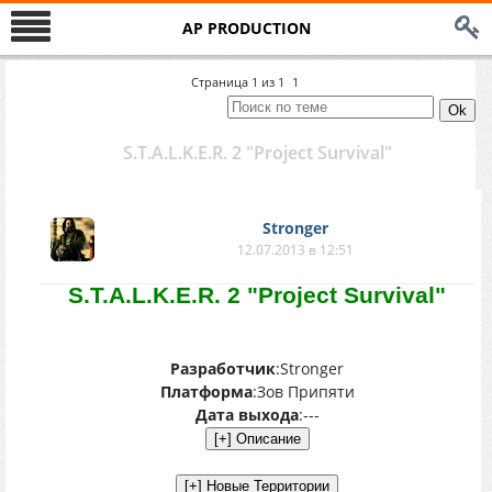
AP PRODUCTION
Страница
1
из
1
1
S.T.A.L.K.E.R. 2 "Project Survival"
Stronger
12.07.2013 в 12:51
S.T.A.L.K.E.R. 2 "Project Survival"
Разработчик
:Stronger
Платформа
:Зов Припяти
Дата выхода
:---