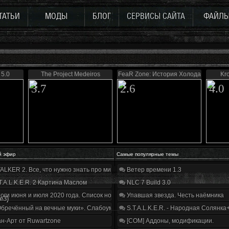
ТАТЬИ
МОДЫ
БЛОГ
СЕРВИСЫ САЙТА
ФАЙЛ
5.0
The Project Medeiros
FeaR Zone: История Холода
Kr
3.7
2.6
4.0
й эфир
Самые популярные темы
ALKER 2. Все, что нужно знать про мир, геймплей и сюжет | Разбор трейлера
Ветер времени 1.3
T.A.L.K.E.R. 2 Картина Маслом
NLC 7 Build 3.0
оги июня и июля 2020 года. Список нововведений
Упавшая звезда. Честь наёмника
e3)
бречённый на вечные муки». Слабоумие и отвага
S.T.A.L.K.E.R. - Народная Солянка
н-Арт от Ruwartzone
[COM] Аддоны, модификации.