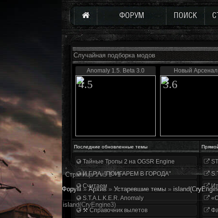
ФОРУМ
ПОИСК
С
Случайная подборка модов
Anomaly 1.5. Beta 3.0
Новый Арсенал 
4.5
3.6
Последние обновленные темы
Прямо
Тайные Тропы 2 на OGSR Engine
ST
И.Г.Р.А. "ПОИГАРЕМ В ГОРОДА"
S.
Страница
1
из
1
1
Считаем
Ит
Форум
»
Архив
»
Устаревшие темы
»
island(CryEngin
S.T.A.L.K.E.R. Anomaly
«О
island(CryEngine3)
⚒ Справочник вылетов
Фа