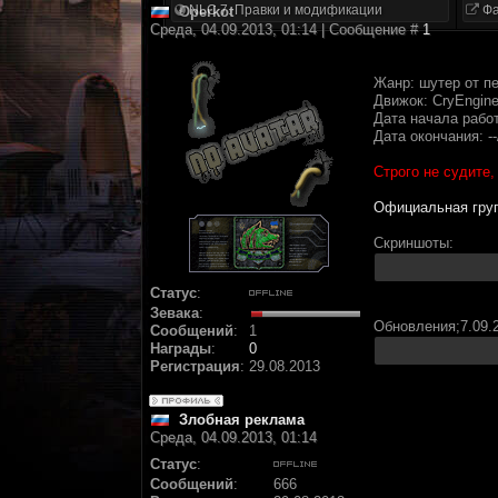
NLC 7. Правки и модификации
Фа
Operkot
Среда, 04.09.2013, 01:14 | Сообщение #
1
Жанр: шутер от п
Движок: CryEngine
Дата начала работ
Дата окончания: --/
Строго не судите,
Официальная гру
Скриншоты:
Статус
:
Зевака
:
Обновления;7.09.
Сообщений
:
1
Награды
:
0
Регистрация
:
29.08.2013
Злобная реклама
Среда, 04.09.2013, 01:14
Статус
:
Сообщений
:
666