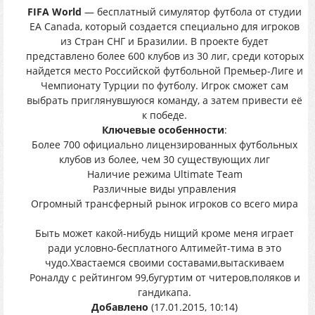
FIFA World
— бесплатный симулятор футбола от студии
EA Canada, который создается специально для игроков
из Стран СНГ и Бразилии. В проекте будет
представлено более 600 клубов из 30 лиг, среди которых
найдется место Российской футбольной Премьер-Лиге и
Чемпионату Турции по футболу. Игрок сможет сам
выбрать приглянувшуюся команду, а затем привести её
к победе.
Ключевые особенности
:
Более 700 официально лицензированных футбольных
клубов из более, чем 30 существующих лиг
Наличие режима Ultimate Team
Различные виды управления
Огромный трансферный рынок игроков со всего мира
Быть может какой-нибудь нищий кроме меня играет
ради условно-бесплатного Алтимейт-тима в это
чудо.Хвастаемся своими составами,вытаскиваем
Роналду с рейтингом 99,бугуртим от читеров,поляков и
гандикапа.
Добавлено
(17.01.2015, 10:14)