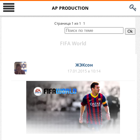
AP PRODUCTION
Страница
1
из
1
1
FIFA World
ЖЭКсон
17.01.2015 в 10:14