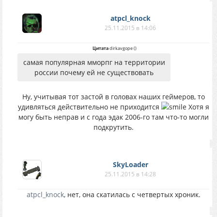
atpcl_knock
25.11.2015 в 14:06
Цитата
dirkavgope
(
)
самая популярная мморпг на территории
россии почему ей не существовать
Ну, учитывая тот застой в головах наших геймеров, то
удивляться действительно не приходится
Хотя я
могу быть неправ и с года эдак 2006-го там что-то могли
подкрутить.
SkyLoader
25.11.2015 в 14:28
atpcl_knock
, нет, она скатилась с четвертых хроник.