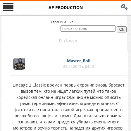
AP PRODUCTION
Страница
1
из
1
1
l2 classic
Master_Boli
25.11.2015 в 04:12
Lineage 2 Classic времен первых хроник вновь бросает
вызов тем, кто не ищет легких путей.Что такое
корейская онлайн игра? Обычно ее можно описать
тремя терминами: «фэнтези», «гринд» и «ганк». С
фэнтези все понятно: в такой игре, как правило, есть
волшебство, эльфы и гномы. Два остальных термина
означают, что вам придется убивать очень много
монстров и вечно терпеть нападения других игроков.