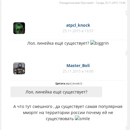
Отредактировал
SkyLoader
-
Среда, 25.11.2015, 13:36
atpcl_knock
25.11.2015 в 13:57
Лол, линейка ещё существует?
Master_Boli
25.11.2015 в 14:00
Цитата
atpcl_knock
(
)
Лол, линейка ещё существует?
А что тут смешного , да существует самая популярная
мморпг на территории россии почему ей не
существовать