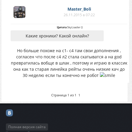
Master_Boli
26.11.2015 в 07:22
Цитата
SkyLoader
(
)
Какие хроники? Какой онлайн?
Но больше похоже на с1- с4 там свои дополнения ,
согласен что после с4 л2 стала скатыватся а на god
превратилась вобще в шлак , поэтому и играю в классик
она как та старая линейка рейты очень низкие кач до
30 неделю если ты конечно не робот
Страница
1
из
1
1
Полная версия сайта