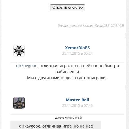
Отредактировал
dirkavgope
-
Среда, 25.11.2015, 10:26
XemorDioPS
25.11.2015 в 05:24
dirkavgope
, отличная игра, но на неё очень быстро
забиваешь)
Мы с друганами неделю гдет поиграли..
Master_Boli
25.11.2015 в 07:46
Цитата
XemorDioPS
(
)
dirkavgope, отличная игра, но на неё