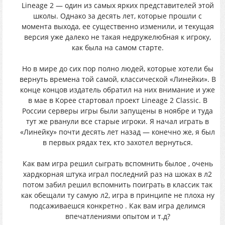
Lineage 2 — один из самых ярких представителей этой
школы. Однако за десять лет, которые прошли с
момента выхода, ее существенно изменили, и текущая
версия уже далеко не такая недружелюбная к игроку,
как была на самом старте.
Но в мире до сих пор полно людей, которые хотели бы
вернуть времена той самой, классической «Линейки». В
конце концов издатель обратил на них внимание и уже
в мае в Корее стартовал проект Lineage 2 Classic. В
России серверы игры были запущены в ноябре и туда
тут же рванули все старые игроки. Я начал играть в
«Линейку» почти десять лет назад — конечно же, я был
в первых рядах тех, кто захотел вернуться.
Как вам игра решил сыграть вспомнить былое , очень
хардкорная штука играл последний раз на шоках в л2
потом забил решил вспомнить поиграть в классик так
как обещали ту самую л2, игра в принципе не плоха ну
подсаживаешся конкретно . Как вам игра делимся
впечатлениями опытом и т.д?