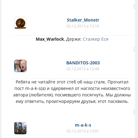
Stalker_Monstr
02.12.2013 в 12:10
Max_Warlock
, Держи:
Сталкер Еся
BANDITOS-2003
02.12.2013 в 12:48
Ребята не читайте этот стеб об наш сталк. Прочитал
пост m-a-k-s(а) и одервенел от наглости неизвестного
автора (любителя), посмевшего посягнуть. Мы должны
ему ответить, проигнорируем друзья, этот пасквиль.
m-a-k-s
02.12.2013 в 13:01