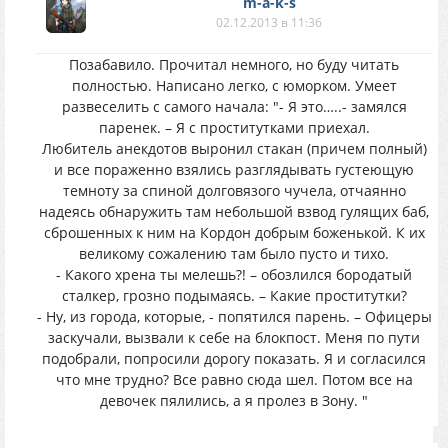
m-a-k-s
02.12.2013 в 11:36
Позабавило. Прочитал немного, но буду читать
полностью. Написано легко, с юморком. Умеет
развеселить с самого начала: "- Я это…..- замялся
паренек. – Я с проститутками приехал.
Любитель анекдотов выронил стакан (причем полный)
и все пораженно взялись разглядывать густеющую
темноту за спиной долговязого чучела, отчаянно
надеясь обнаружить там небольшой взвод гулящих баб,
сброшенных к ним на Кордон добрым боженькой. К их
великому сожалению там было пусто и тихо.
- Какого хрена ты мелешь?! – обозлился бородатый
сталкер, грозно подымаясь. – Какие проститутки?
- Ну, из города, которые, - попятился парень. – Офицеры
заскучали, вызвали к себе на блокпост. Меня по пути
подобрали, попросили дорогу показать. Я и согласился
что мне трудно? Все равно сюда шел. Потом все на
девочек пялились, а я пролез в Зону. "