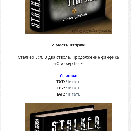
2. Часть вторая:
Cталкер Еся. В два ствола. Продолжение фанфика
«Сталкер Еся»
Ссылки:
TХT:
Читать
FB2:
Читать
JAR:
Читать