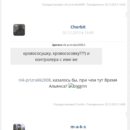
Отредактировал
nik-prizrakk2008
-
Понедельник, 02.12.2013, 14:33
Chorbit
02.12.2013 в 14:48
Цитата
nik-prizrakk2008
(
)
кровососушку, кровососовку???) и
контролера с ими же
nik-prizrakk2008
, казалось бы, при чем тут Время
Альянса?
Отредактировал
Chorbit
-
Понедельник, 02.12.2013, 14:49
m-a-k-s