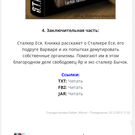
4. Заключительная часть:
Сталкер Еся. Книжка расскажет о Сталкере Есе, его
подруге Варваре и их попытках демутировать
собственные организмы. Помогают им в этом
благородном деле свободовец Яр и экс-сталкер Бычок.
Ссылки:
TХT:
Читать
FB2:
Читать
JAR:
Читать
Отредактировал
Stalker_Monstr
-
Понедельник, 02.12.2013, 11:52