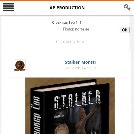
AP PRODUCTION
Страница
1
из
1
1
Сталкер Еся
Stalker_Monstr
02.12.2013 в 11:27