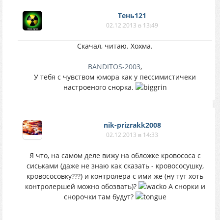
Тень121
02.12.2013 в 13:49
Скачал, читаю. Хохма.
BANDITOS-2003
,
У тебя с чувством юмора как у пессимистичеки
настроеного снорка.
nik-prizrakk2008
02.12.2013 в 14:33
Я что, на самом деле вижу на обложке кровососа с
сиськами (даже не знаю как сказать - кровососушку,
кровососовку???) и контролера с ими же (ну тут хоть
контролершей можно обозвать)?
А снорки и
снорочки там будут?