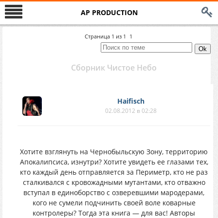
AP PRODUCTION
Страница
1
из
1
1
Сборник Чистое Небо
Haifisch
02.08.2012 в 02:28
Хотите взглянуть на Чернобыльскую Зону, территорию
Апокалипсиса, изнутри? Хотите увидеть ее глазами тех,
кто каждый день отправляется за Периметр, кто не раз
сталкивался с кровожадными мутантами, кто отважно
вступал в единоборство с озверевшими мародерами,
кого не сумели подчинить своей воле коварные
контролеры? Тогда эта книга — для вас! Авторы