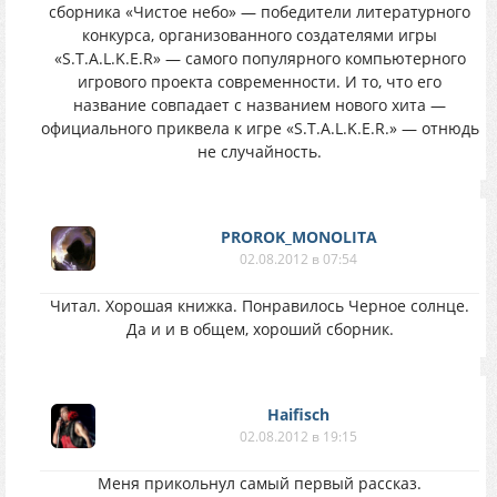
сборника «Чистое небо» — победители литературного
конкурса, организованного создателями игры
«S.T.A.L.K.E.R» — самого популярного компьютерного
игрового проекта современности. И то, что его
название совпадает с названием нового хита —
официального приквела к игре «S.T.A.L.K.E.R.» — отнюдь
не случайность.
PROROK_MONOLITA
02.08.2012 в 07:54
Читал. Хорошая книжка. Понравилось Черное солнце.
Да и и в общем, хороший сборник.
Haifisch
02.08.2012 в 19:15
Меня прикольнул самый первый рассказ.