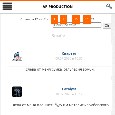
AP PRODUCTION
Страница
17
из
17
«
1
2
…
15
16
17
Зомби...
_Квартет_
09.07.2020 в 16:35
Слева от меня сумка, отлупасил зомби.
Catalyst
10.07.2020 в 15:12
Слева от меня планшет, буду им метелить зомбовского.