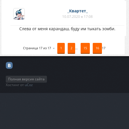
_Квартет_
10.07.2020 в 17:08
Слева от меня карандаш, буду им тыкать зомби.
Страница
17
из
17
«
1
2
…
15
16
17
Полная версия сайта
Хостинг от
uCoz