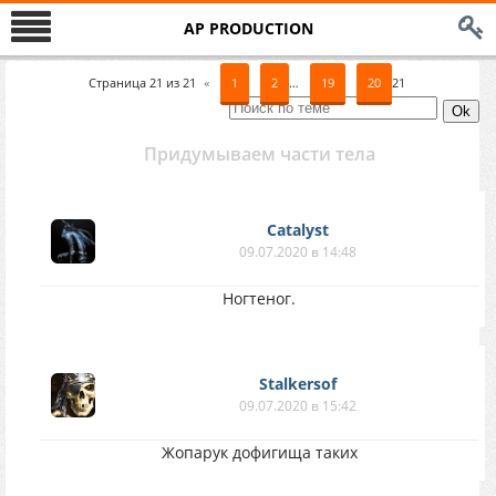
AP PRODUCTION
Страница
21
из
21
«
1
2
…
19
20
21
Придумываем части тела
Catalyst
09.07.2020 в 14:48
Ногтеног.
Stalkersof
09.07.2020 в 15:42
Жопарук дофигища таких