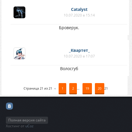
Catalyst
10.07.2020 в 15:14
Броверук.
_Квартет_
10.07.2020 в 17:07
Волосгуб
Страница
21
из
21
«
1
2
…
19
20
21
Полная версия сайта
Хостинг от
uCoz