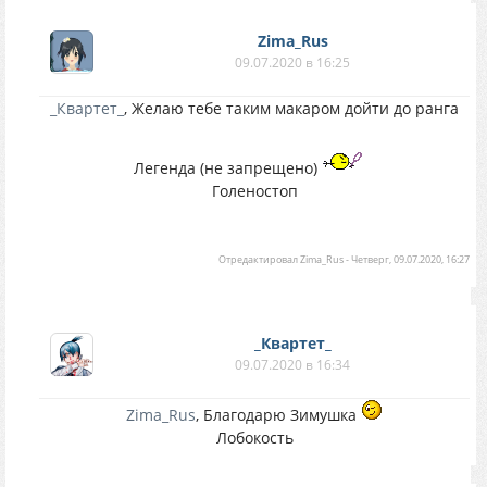
Zima_Rus
09.07.2020 в 16:25
_Квартет_
, Желаю тебе таким макаром дойти до ранга
Легенда (не запрещено)
Голеностоп
Отредактировал
Zima_Rus
-
Четверг, 09.07.2020, 16:27
_Квартет_
09.07.2020 в 16:34
Zima_Rus
, Благодарю Зимушка
Лобокость