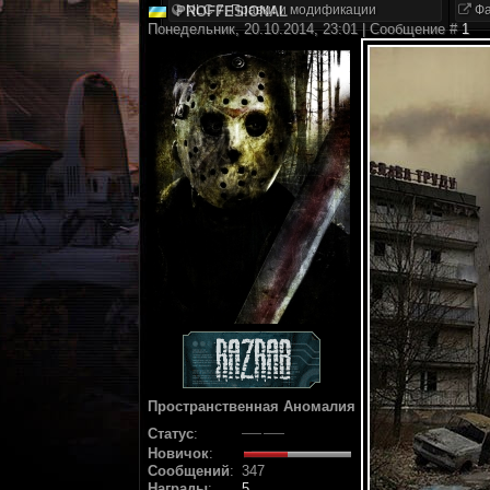
NLC 7. Правки и модификации
Фа
PROFFESIONAL
Понедельник, 20.10.2014, 23:01 | Сообщение #
1
Пространственная Аномалия
Статус
:
Новичок
:
Сообщений
:
347
Награды
:
5