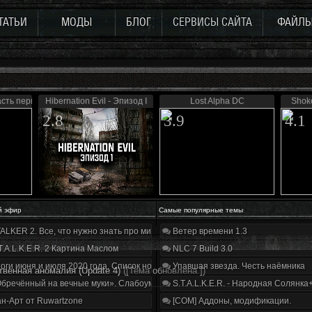
ТАТЬИ
МОДЫ
БЛОГ
СЕРВИСЫ САЙТА
ФАЙЛ
асть первая
Hibernation Evil - Эпизод I
Lost Alpha DC
Shok
2.8
3.9
4.1
й эфир
Самые популярные темы
ALKER 2. Все, что нужно знать про мир, геймплей и сюжет | Разбор трейлера
Ветер времени 1.3
T.A.L.K.E.R. 2 Картина Маслом
NLC 7 Build 3.0
оги июня и июля 2020 года. Список нововведений
Упавшая звезда. Честь наёмника
твенная аномалия (Update 4)
([Тема обновлена.])
бречённый на вечные муки». Слабоумие и отвага
S.T.A.L.K.E.R. - Народная Солянка
н-Арт от Ruwartzone
[COM] Аддоны, модификации.