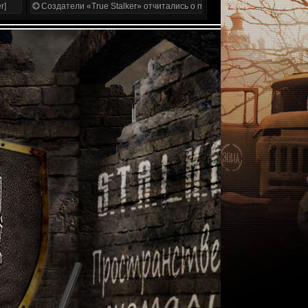
r]
Создатели «True Stalker» отчитались о проделанной работе