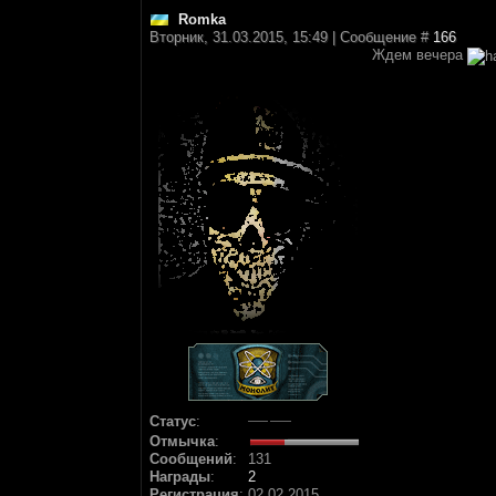
Romka
Вторник, 31.03.2015, 15:49 | Сообщение #
166
Ждем вечера
Статус
:
Отмычка
:
Сообщений
:
131
Награды
:
2
Регистрация
:
02.02.2015