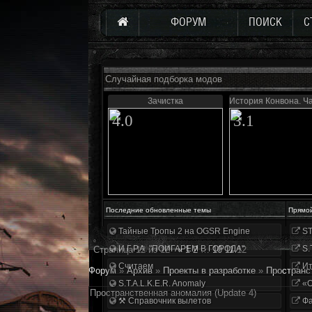
ФОРУМ
ПОИСК
С
Случайная подборка модов
Зачистка
История Конвона. Ч
4.0
3.1
Последние обновленные темы
Прямо
Тайные Тропы 2 на OGSR Engine
ST
И.Г.Р.А. "ПОИГАРЕМ В ГОРОДА"
S.
Страница
12
из
12
«
1
2
…
10
11
12
Считаем
Ит
Форум
»
Архив
»
Проекты в разработке
»
Пространс
S.T.A.L.K.E.R. Anomaly
«О
Пространственная аномалия (Update 4)
⚒ Справочник вылетов
Фа