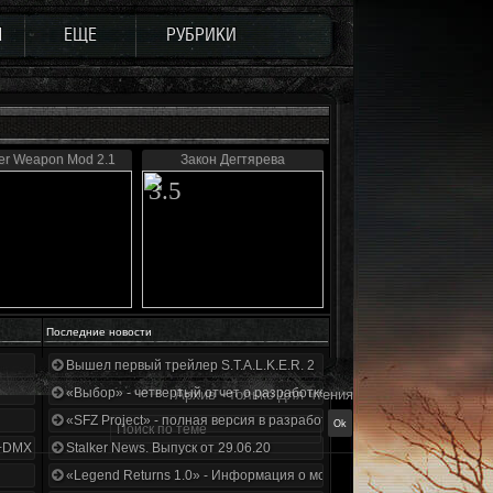
Ы
ЕЩЕ
РУБРИКИ
er Weapon Mod 2.1
Закон Дегтярева
3.5
Последние новости
Вышел первый трейлер S.T.A.L.K.E.R. 2
«Выбор» - четвертый отчет о разработке!
Архив - только для чтения
«SFZ Project» - полная версия в разработке!
+DMX 1.3.5.ООП.МА.К.
Stalker News. Выпуск от 29.06.20
«Legend Returns 1.0» - Информация о моде за июнь 2020