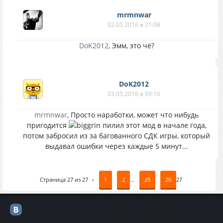
mrmnwar
02.05.2016 в 21:08
DoK2012
, Эмм, это чё?
DoK2012
03.05.2016 в 09:16
mrmnwar
, Просто наработки, может что нибудь
пригодится
пилил этот мод в начале года,
потом забросил из за багованного СДК игры, который
выдавал ошибки через каждые 5 минут...
Страница
27
из
27
«
1
2
…
25
26
27