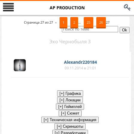
AP PRODUCTION
Страница
27
из
27
«
1
2
…
25
26
27
Эхо Чернобыля 3
Alexandr220184
09.11.2014 в 21:01