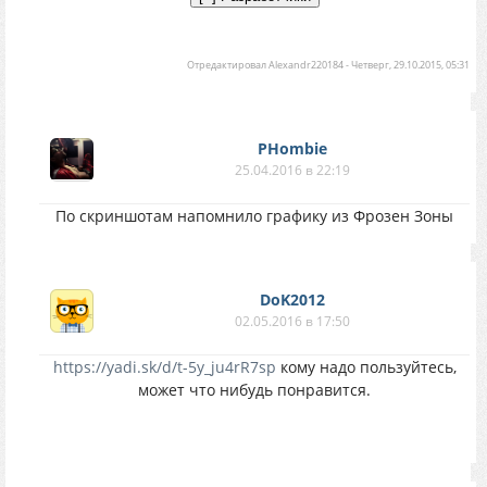
Отредактировал
Alexandr220184
-
Четверг, 29.10.2015, 05:31
PHombie
25.04.2016 в 22:19
По скриншотам напомнило графику из Фрозен Зоны
DoK2012
02.05.2016 в 17:50
https://yadi.sk/d/t-5y_ju4rR7sp
кому надо пользуйтесь,
может что нибудь понравится.