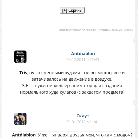
Отредактировал
Antdiablon
-
Вторник, 26.07.2011, 08:46
Antdiablon
04.12.2011 в 12:43
Tris
, ну со сменными худами - не возможно, все и
затачивалось на движение в воздухе.
З.Ы. - нужен моделлер-аниматор для создания
нормального худа кулаков (с захватом предмета)
Скаут
01.01.2012 в 11:41
Antdiablon
, У же 1 января, друзья мои, что там с модом?