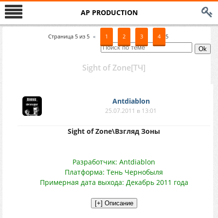
AP PRODUCTION
Страница
5
из
5
«
1
2
3
4
5
Sight of Zone[ТЧ]
Antdiablon
25.07.2011 в 13:01
Sight of Zone\Взгляд Зоны
Разработчик: Antdiablon
Платформа: Тень Чернобыля
Примерная дата выхода: Декабрь 2011 года