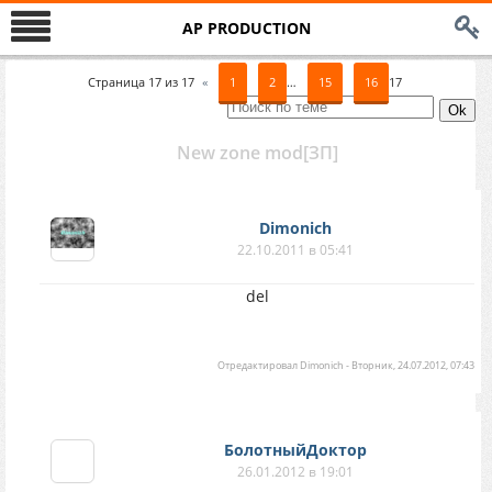
AP PRODUCTION
Страница
17
из
17
«
1
2
…
15
16
17
New zone mod[ЗП]
Dimonich
22.10.2011 в 05:41
del
Отредактировал
Dimonich
-
Вторник, 24.07.2012, 07:43
БолотныйДоктор
26.01.2012 в 19:01