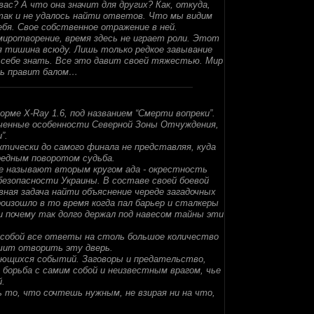
вас? А что она значит для других? Как, откуда,
 так и не удалось найти ответов. Что мы видим
я. Свое собственное отражение в ней.
миротворение, время здесь не играет роли. Этот
ая тишина всюду. Лишь только редкое завывание
 себе знать. Все это давит своей тяжестью. Мир
есь правит балом…
е X-Ray 1.6, под названием “Смерти вопреки”.
зученные особенности Северной Зоны Отчуждения,
”.
тически до самого финала не представляя, куда
редным поворотом судьба.
ое называют вторым кругом ада - окрестность
безопасности Украины. В составе своей боевой
ная задача найти объяснение череде загадочных
оизошло в то время когда пал барьер и сталкеры
 почему так долго держал под навесом тайны эти
а собой все ответы на столь большое количество
ешит отворить эту дверь.
ающихся событий. Заговоры и предательство,
борьба с самим собой и неизвестным врагом, чье
.
 то, что сочтешь нужным, не взирая ни на что,