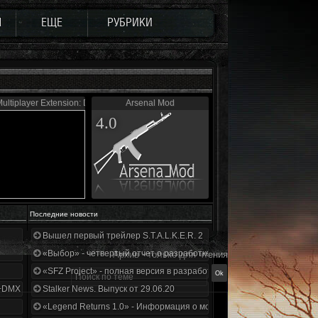
Ы
ЕЩЕ
РУБРИКИ
ultiplayer Extension: Defence
Arsenal Mod
4.0
Последние новости
Вышел первый трейлер S.T.A.L.K.E.R. 2
«Выбор» - четвертый отчет о разработке!
Архив - только для чтения
«SFZ Project» - полная версия в разработке!
+DMX 1.3.5.ООП.МА.К.
Stalker News. Выпуск от 29.06.20
«Legend Returns 1.0» - Информация о моде за июнь 2020