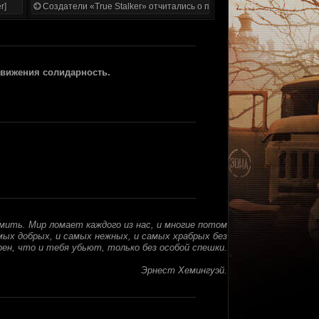
r]
Создатели «True Stalker» отчитались о проделанной работе
движения солидарность.
мить. Мир ломает каждого из нас, и многие потом
амых добрых, и самых нежных, и самых храбрых без
рен, что и тебя убьют, только без особой спешки.
Эрнест Хемингуэй.