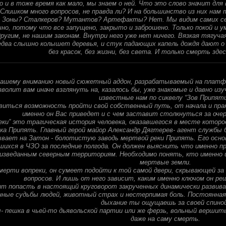
о и в тоже время как мало, мы знаем о ней. Что это слово значит для 
 Слишком много вопросов, не правда ли? И на большинство из них нам
 Зоны? Сталкеров? Мутантов? Артефакты? Нет. Мы видим самих себ
но, потому что все запущено, закрыто и заброшено. Только покой и у
ругим, не нашим законам. Внутри него уже нет ничего. Вязкая тягуч
едва слышно колышет деревья, и стук падающих капель дождя дают о
без красок, без жизни, без света. И только смерть зд
шему вниманию новый сюжетный аддон, разрабатываемый на платформ
волит вам иначе взглянуть на, казалось бы, уже знакомые и давно и
известные нам по сиквелу “Зов Припяти
виться возможность пройти свой собственный путь, от начала и прак
именно он Вас приведет и с чем заставит столкнуться за оче
еки” это трагическая история человека, оказавшегося в месте котор
ака Припять. Главный герой майор Александр Дягтерев- агент службы 
ывает на Затон - болотистую заводь мертвой реки Припять. Его основ
ихся в ЧЗО за последние полгода. Он должен выяснить что именно пр
изведанным северным территориям. Необходимо понять, кто именно и
мертвые земли.
мерти вопреки, он сумеет подойти к той самой двери, скрывающей з
вопросов. И лишь от него зависит, каким именно ключом он р
т попасть в настоящий круговорот закрученных динамически развив
нные судьбы людей, животный страх и нестерпимая боль. Постоянная 
дыхание ты ощущаешь за своей спиной
 пешка в чьей-то дьявольской партии или же ферзь, вольный вершить
даже на саму смерть.