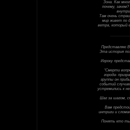
Зона. Как мног
почему, зачем?
внутри
Там очень страш
мир живет по д
ветра, который 
Представляю Ва
Эта история поз
Игроку предста
“Смерти вопр
города- призр
группы он приб
событий случивш
устремились к не
Шаг за шагом, с
Вам предстои
интриги и слома
Понять кто ты-