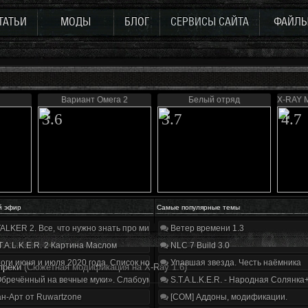
ТАТЬИ
МОДЫ
БЛОГ
СЕРВИСЫ САЙТА
ФАЙЛ
Вариант Омега 2
Белый отряд
X-RAY M
3.6
3.7
4.7
й эфир
Самые популярные темы
ALKER 2. Все, что нужно знать про мир, геймплей и сюжет | Разбор трейлера
Ветер времени 1.3
T.A.L.K.E.R. 2 Картина Маслом
NLC 7 Build 3.0
оги июня и июля 2020 года. Список нововведений
Упавшая звезда. Честь наёмника
преки
(Сюжетная модификация на X-Ray 1.6)
бречённый на вечные муки». Слабоумие и отвага
S.T.A.L.K.E.R. - Народная Солянка
н-Арт от Ruwartzone
[COM] Аддоны, модификации.