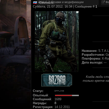
NLC 7. Правки и модификации
Фа
Geonezis
Суббота, 21.07.2012, 16:34 | Сообщение #
1
Название:
S.T.A.L
Разработчики:
Ge
Платформа:
X-Ray
Дата выхода:
---
Когда люди ст
только крепче н
Статус
:
Опытный
:
Сообщений
:
1689
Награды
:
8
Регистрация
:
14.12.2011