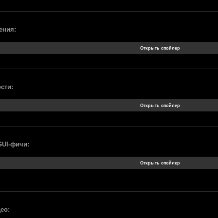
ения:
сти:
GUI-фичи:
ео: