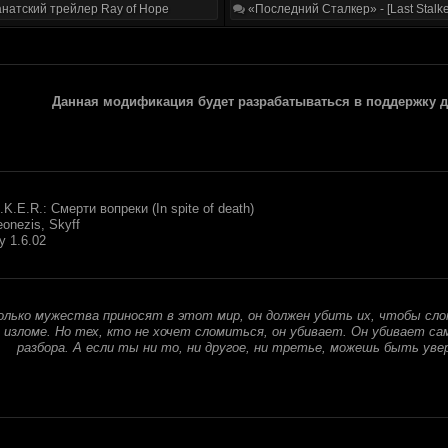
натский трейлер Ray of Hope
«Последний Сталкер» - [Last Stalke
Данная модификация будет разрабатываться в поддержку 
.K.E.R.: Смерти вопреки (In spite of death)
onezis, Skyff
 1.6.02
олько мужества приносят в этот мир, он должен убить их, чтобы сло
а изломе. Но тех, кто не хочет сломиться, он убивает. Он убивает с
разбора. А если ты ни то, ни другое, ни третье, можешь быть уве