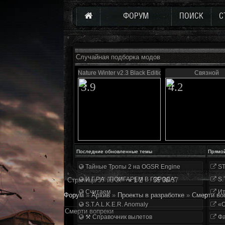
ФОРУМ
ПОИСК
С
Случайная подборка модов
Nature Winter v2.3 Black Edition
Связной
3.9
4.2
Последние обновленные темы
Прямо
Тайные Тропы 2 на OGSR Engine
ST
И.Г.Р.А. "ПОИГАРЕМ В ГОРОДА"
S.
Страница
37
из
37
«
1
2
…
35
36
37
Считаем
Ит
Форум
»
Архив
»
Проекты в разработке
»
Смерти во
S.T.A.L.K.E.R. Anomaly
«О
Смерти вопреки
⚒ Справочник вылетов
Фа