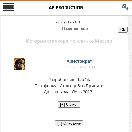
AP PRODUCTION
Страница
1
из
1
1
История сталкера по кличке Мессер
Аристократ
10.11.2012 в 13:03
Разработчик: Rap4ik
Платформа: Сталкер Зов Припяти
Дата выхода: Лето 2013г