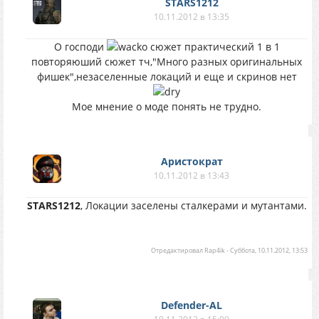
STARS1212
10.11.2012 в 13:35
О господи
сюжет практический 1 в 1
повторяюший сюжет тч,"Много разных оригинальных
фишек",незаселенные локаций и еще и скринов нет
Мое мнение о моде понять не трудно.
Аристократ
10.11.2012 в 13:43
STARS1212
, Локации заселены сталкерами и мутантами.
Отредактировал
Rap4ik
-
Суббота, 10.11.2012, 13:53
Defender-AL