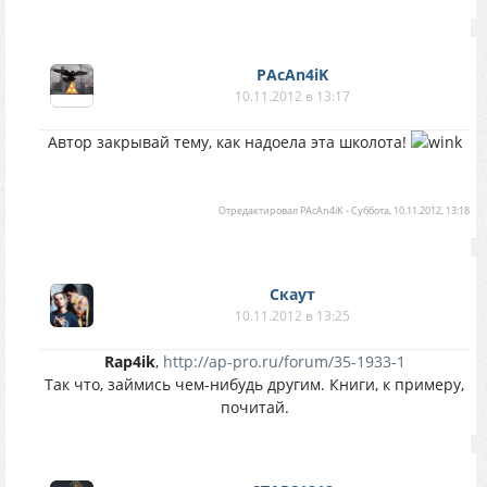
PAcAn4iK
10.11.2012 в 13:17
Автор закрывай тему, как надоела эта школота!
Отредактировал
PAcAn4iK
-
Суббота, 10.11.2012, 13:18
Скаут
10.11.2012 в 13:25
Rap4ik
,
http://ap-pro.ru/forum/35-1933-1
Так что, займись чем-нибудь другим. Книги, к примеру,
почитай.