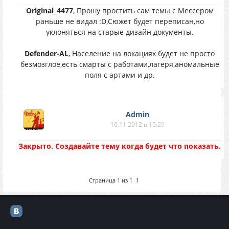
Original_4477
, Прошу простить сам темы с Мессером
раньше не видал :D,Сюжет будет переписан,но
уклоняться на старые дизайн документы.
Defender-AL
, Население на локациях будет не просто
безмозглое,есть смарты с работами,лагеря,аномальные
поля с артами и др.
Аdmin
10.11.2012 в 15:29
Закрыто. Создавайте тему когда будет что показать.
Страница
1
из
1
1