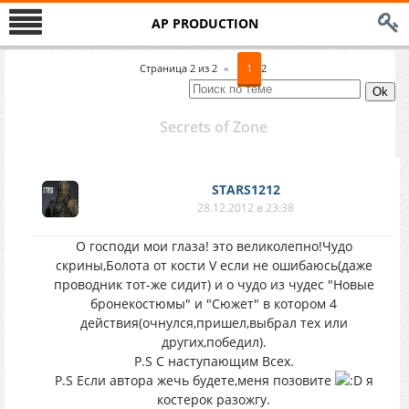
AP PRODUCTION
Страница
2
из
2
«
1
2
Secrets of Zone
STARS1212
28.12.2012 в 23:38
О господи мои глаза! это великолепно!Чудо
скрины,Болота от кости V если не ошибаюсь(даже
проводник тот-же сидит) и о чудо из чудес "Новые
бронекостюмы" и "Сюжет" в котором 4
действия(очнулся,пришел,выбрал тех или
других,победил).
P.S С наступающим Всех.
P.S Если автора жечь будете,меня позовите
я
костерок разожгу.