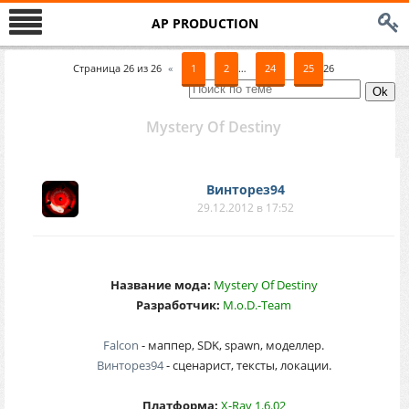
AP PRODUCTION
Страница
26
из
26
«
1
2
…
24
25
26
Mystery Of Destiny
Винторез94
29.12.2012 в 17:52
Название мода:
Mystery Of Destiny
Разработчик:
M.o.D.-Team
Falcon
- маппер, SDK, spawn, моделлер.
Винторез94
- сценарист, тексты, локации.
Платформа:
X-Ray 1.6.02