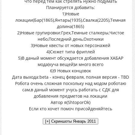
что перед тем как стрелять нужно подумать
Планируется добавить:
1)Новые
локации(Бар(1865),Янтарь(1935),Свалка(2205),Темная
долина(1865)
2)Новые групировки:Грех,Темные сталкеры,Чистое
небо,Последний день,Охотники
3)Новые квесты от новых персонажей
4)Сюжет типа фриплей
5)В даный момент обсуждается добавления ХАБАР
мода(куча вещей)и много всего
6)9 Новых концовок
Дата выхода:beta - конец февраля, полная версия - TBD
Робота очень сложная поскольку над модом роботаю
сам,в даный момент учусь работать с СДК для
добавления предметов на локации
Автор я(ShtoporOk)
Если кто хочет помоч присойденяйтесь