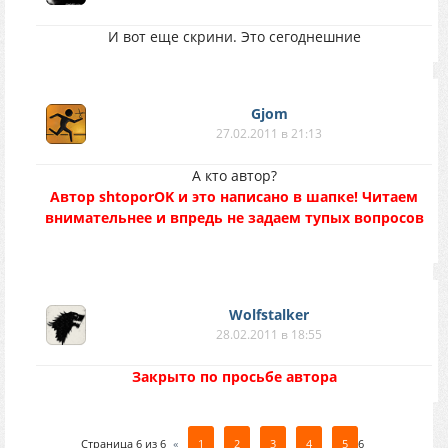
И вот еще скрини. Это сегоднешние
Gjom
27.02.2011 в 21:13
А кто автор?
Автор shtoporOK и это написано в шапке! Читаем
внимательнее и впредь не задаем тупых вопросов
Wolfstalker
28.02.2011 в 18:55
Закрыто по просьбе автора
Страница
6
из
6
«
1
2
3
4
5
6