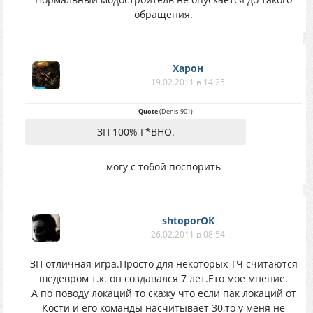
обращения.
Харон
19.02.2011 в 14:25
Quote
(
Denis-901
)
ЗП 100% Г*ВНО.
могу с тобой поспорить
shtoporOK
26.02.2011 в 08:54
ЗП отличная игра.Просто для некоторых ТЧ считаются
шедевром т.к. он создавался 7 лет.Ето мое мнение.
А по поводу локаций то скажу что если пак локаций от
Кости и его команды насчитывает 30,то у меня не