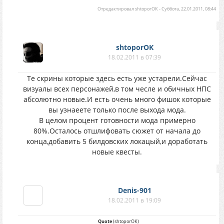
Отредактировал
shtoporOK
-
Суббота, 22.01.2011, 08:44
shtoporOK
18.02.2011 в 07:39
Те скрины которые здесь есть уже устарели.Сейчас
визуалы всех персонажей,в том чесле и обичных НПС
абсолютно новые.И есть очень много фишок которые
вы узнаеете только после выхода мода.
В целом процент готовности мода примерно
80%.Осталось отшлифовать сюжет от начала до
конца,добавить 5 билдовских локацый,и доработать
новые квесты.
Denis-901
18.02.2011 в 19:09
Quote
(
shtoporOK
)