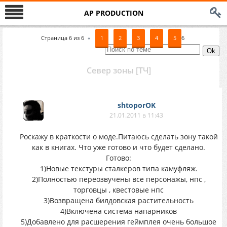
AP PRODUCTION
Страница
6
из
6
«
1
2
3
4
5
6
Север зоны [ТЧ]
shtoporOK
21.01.2011 в 11:43
Роскажу в краткости о моде.Питаюсь сделать зону такой
как в книгах. Что уже готово и что будет сделано.
Готово:
1)Новые текстуры сталкеров типа камуфляж.
2)Полностью переозвучены все персонажы, нпс ,
торговцы , квестовые нпс
3)Возвращена билдовская растительность
4)Включена система напарников
5)Добавлено для расшерения геймплея очень большое