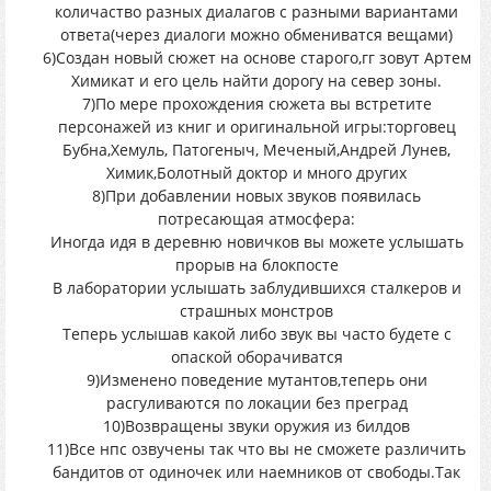
количаство разных диалагов с разными вариантами
ответа(через диалоги можно обмениватся вещами)
6)Создан новый сюжет на основе старого,гг зовут Артем
Химикат и его цель найти дорогу на север зоны.
7)По мере прохождения сюжета вы встретите
персонажей из книг и оригинальной игры:торговец
Бубна,Хемуль, Патогеныч, Меченый,Андрей Лунев,
Химик,Болотный доктор и много других
8)При добавлении новых звуков появилась
потресающая атмосфера:
Иногда идя в деревню новичков вы можете услышать
прорыв на блокпосте
В лаборатории услышать заблудившихся сталкеров и
страшных монстров
Теперь услышав какой либо звук вы часто будете с
опаской оборачиватся
9)Изменено поведение мутантов,теперь они
расгуливаются по локации без преград
10)Возвращены звуки оружия из билдов
11)Все нпс озвучены так что вы не сможете различить
бандитов от одиночек или наемников от свободы.Так