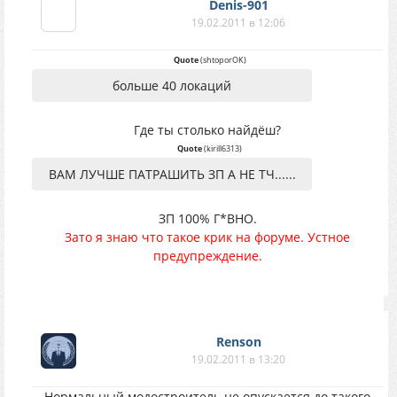
Denis-901
19.02.2011 в 12:06
Quote
(
shtoporOK
)
больше 40 локаций
Где ты столько найдёш?
Quote
(
kirill6313
)
ВАМ ЛУЧШЕ ПАТРАШИТЬ ЗП А НЕ ТЧ......
ЗП 100% Г*ВНО.
Зато я знаю что такое крик на форуме. Устное
предупреждение.
Renson
19.02.2011 в 13:20
Нормальный модостроитель не опускается до такого