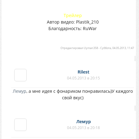
Трейлер
Автор видео: Plastik_210
Благодарность: RuWar
Отредактировал
Uyman358
-
Суббота, 04.05.2013, 11:47
Rilest
04.05.2013 в 20:15
Лемур
, а мне идея с фонариком понравилась)У каждого
свой вкус)
Лемур
04.05.2013 в 20:18