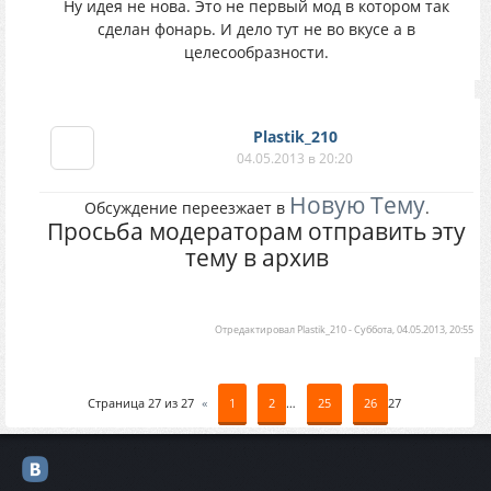
Ну идея не нова. Это не первый мод в котором так
сделан фонарь. И дело тут не во вкусе а в
целесообразности.
Plastik_210
04.05.2013 в 20:20
Новую Тему
Обсуждение переезжает в
.
Просьба модераторам отправить эту
тему в архив
Отредактировал
Plastik_210
-
Суббота, 04.05.2013, 20:55
Страница
27
из
27
«
1
2
…
25
26
27