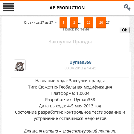
AP PRODUCTION
Страница
27
из
27
«
1
2
…
25
26
27
Закоулки Правды
Uyman358
03.04.2013 в 14:45
Название мода: Закоулки правды
Тип: Сюжетно-Глобальная модификация
Платформа: 1.0004
Разработчик: Uyman358
Дата выхода: 4-5 мая 2013 год
Состояние разработки: контрольное тестирование и
устранение оставшихся недочётов
Для меня истина – главенствующий принцип,